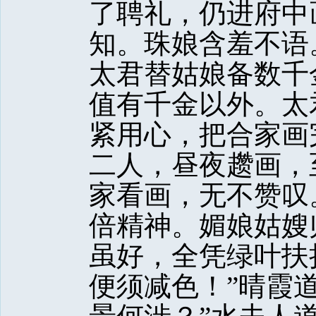
了聘礼，仍进府中
知。珠娘含羞不语
太君替姑娘备数千
值有千金以外。太
紧用心，把合家画
二人，昼夜趱画，
家看画，无不赞叹
倍精神。媚娘姑嫂
虽好，全凭绿叶扶
便须减色！”晴霞