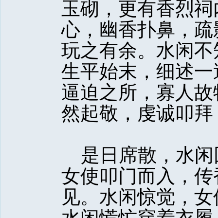
玉砌，更有香烈祠
心，幽香扑鼻，疏
玩之有余。水闲不
生平始末，细述一
逼迫之所，寡人故
然起敬，虔诚叩拜
是日席散，水闲
女使叩门而入，传
见。水闲惊觉，女
水闲慌忙穿着衣履