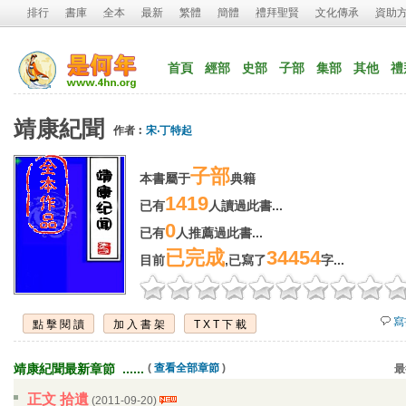
排行
書庫
全本
最新
繁體
簡體
禮拜聖賢
文化傳承
資助
首頁
經部
史部
子部
集部
其他
禮
靖康紀聞
作者︰
宋‧丁特起
子部
本書屬于
典籍
1419
已有
人讀過此書...
0
已有
人推薦過此書...
已完成
34454
目前
,已寫了
字...
寫
點擊閱讀
加入書架
TXT下載
靖康紀聞最新章節 ...... 
( 
查看全部章節
)
最
正文 拾遺
(2011-09-20) 