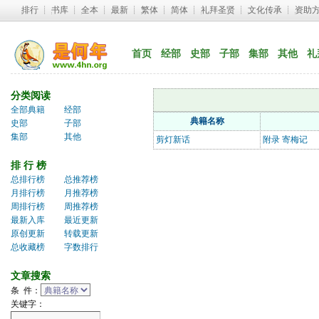
排行
┊ 
书库
┊ 
全本
┊ 
最新
┊ 
繁体
┊ 
简体
┊ 
礼拜圣贤
┊ 
文化传承
┊ 
资助
首页
经部
史部
子部
集部
其他
礼
分类阅读
全部典籍
经部
典籍名称
史部
子部
集部
其他
剪灯新话
附录 寄梅记
排 行 榜
总排行榜
总推荐榜
月排行榜
月推荐榜
周排行榜
周推荐榜
最新入库
最近更新
原创更新
转载更新
总收藏榜
字数排行
文章搜索
条 件：
关键字：