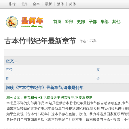
排行
┊ 
书库
┊ 
全本
┊ 
最新
┊ 
繁体
┊ 
简体
首页
经部
史部
子部
集部
其他
古本竹书纪年最新章节
作者：不详
正文 ...
五帝
夏
周
晋
阅读《古本竹书纪年》最新章节,请来是何年
· 
积分提示：投票积分 +3,记得每天要把票投完,不要浪费哟!
· 本书是不详的史部类作品,本站只提供古本竹书纪年最新章节的自动转载服务,章
· 如果本站转载的古本竹书纪年最新章节侵犯到您的利益,请及时与我们联系进行删
· 如果您发现《古本竹书纪年》这本书存在色情、政治、暴力等违反国家互联网管
· 各位是何年书友如果喜欢《古本竹书纪年》这本书，请积极参与评论和投票，