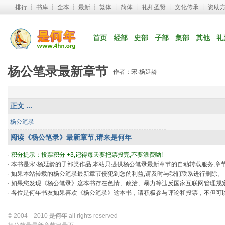
排行
┊ 
书库
┊ 
全本
┊ 
最新
┊ 
繁体
┊ 
简体
┊ 
礼拜圣贤
┊ 
文化传承
┊ 
资助
首页
经部
史部
子部
集部
其他
礼
杨公笔录最新章节
作者：宋·杨延龄
正文 ...
杨公笔录
阅读《杨公笔录》最新章节,请来是何年
· 
积分提示：投票积分 +3,记得每天要把票投完,不要浪费哟!
· 本书是宋·杨延龄的子部类作品,本站只提供杨公笔录最新章节的自动转载服务,
· 如果本站转载的杨公笔录最新章节侵犯到您的利益,请及时与我们联系进行删除。
· 如果您发现《杨公笔录》这本书存在色情、政治、暴力等违反国家互联网管理规
· 各位是何年书友如果喜欢《杨公笔录》这本书，请积极参与评论和投票，不但
© 2004－2010 
是何年
all rights reserved 