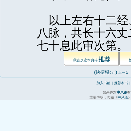
以上左右十二经
八脉，共长十六丈
七十息此审次第。 
推荐
我喜欢这本典籍 
(快捷键:←) 
上一页
加入书签
｜
推荐本书
如果你对
中风论
有
重要声明：典籍《
中风论