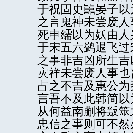
于祝固史嚚晏子以
之言鬼神未尝废人
死申繻以为妖由人
于宋五六鹢退飞过
之事非吉凶所生吉
灾祥未尝废人事也
占之不吉及惠公为
言吾不及此韩简以
从何益南蒯将叛筮
忠信之事则可不然