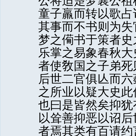
公将适楚梦襄公祖
童子羸而转以歌占
其事而不书则为失
梦之僃书于策者史
乐掌之易象春秋大
者使敎国之子弟死
后世二官俱亾而六
之所业以疑大史此
也曰是皆然矣抑犹
以耸善抑恶以诏后
者焉其类有百请约