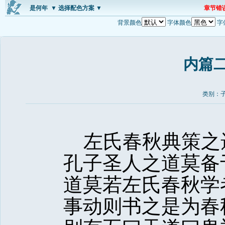
是何年
▼ 选择配色方案 ▼
章节错
背景颜色
字体颜色
字
内篇
类别：子
左氏春秋典策之
孔子圣人之道莫备
道莫若左氏春秋学
事动则书之是为春