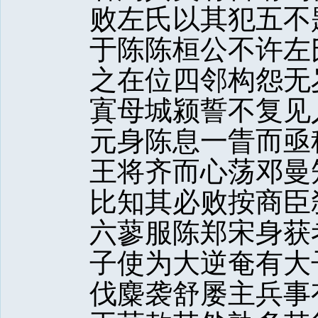
败左氏以其犯五不
于陈陈桓公不许左
之在位四邻构怨无
寘母城颍誓不复见
元身陈息一眚而亟
王将齐而心荡邓曼
比知其必败按商臣
六蓼服陈郑宋身获
子使为大逆奄有大
伐麋袭舒屡主兵事