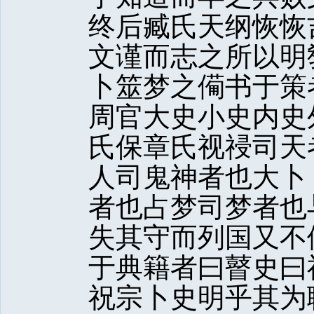
终后臧氏天纲恢恢
文谨而志之所以明
卜筮梦之僃书于策
周官大史小史内史
氏保章氏视祲司天
人司鬼神者也大卜
者也占梦司梦者也
失其守而列国又不
于典籍者曰瞽史曰
祝宗卜史明乎其为