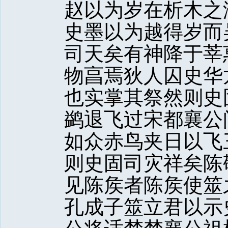
赵以为岁在析木之
史墨以为越得岁而
司天矣有神降于莘
物亯焉狄人囚史华
也实掌其祭然则史
鹢退飞过宋都襄公
如众赤鸟夹日以飞
则史固司灾祥矣陈
见陈矦者陈矦使筮
孔成子筮立君以示