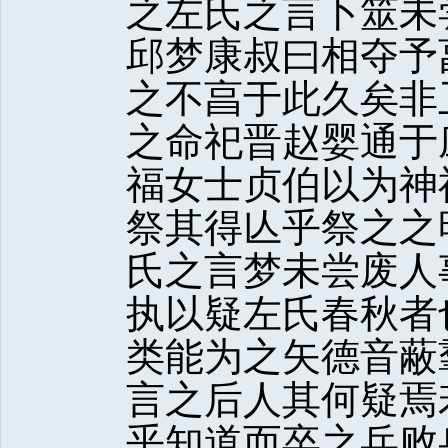
之左氏之言卜筮未
邱梦康叔曰相夺予
之不亯于此久矣非
之命祀晋赵婴通于
福女士贞伯以为神
祭其得亾乎祭之之
氏之言梦未尝废人
执以疑左氏春秋者
类能为之矢德音蔽
言之后人其何疑焉
乎知道而卒之兵败