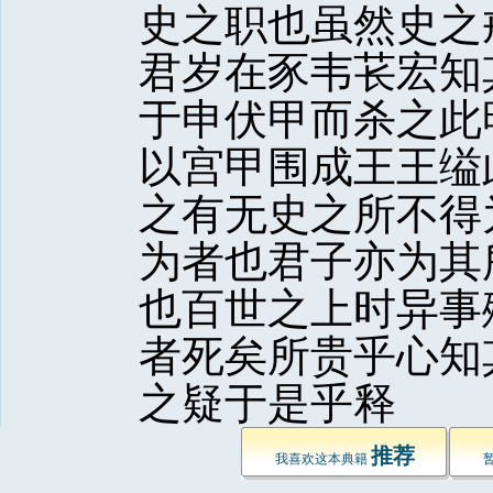
史之职也虽然史之
君岁在豕韦苌宏知
于申伏甲而杀之此
以宫甲围成王王缢
之有无史之所不得
为者也君子亦为其
也百世之上时异事
者死矣所贵乎心知
之疑于是乎释 
推荐
我喜欢这本典籍 