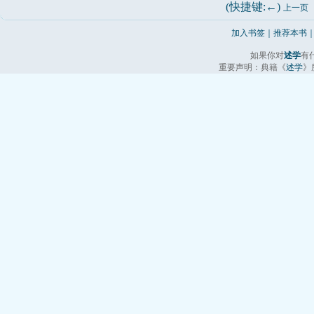
(快捷键:←) 
上一页
加入书签
｜
推荐本书
如果你对
述学
有
重要声明：典籍《
述学
》