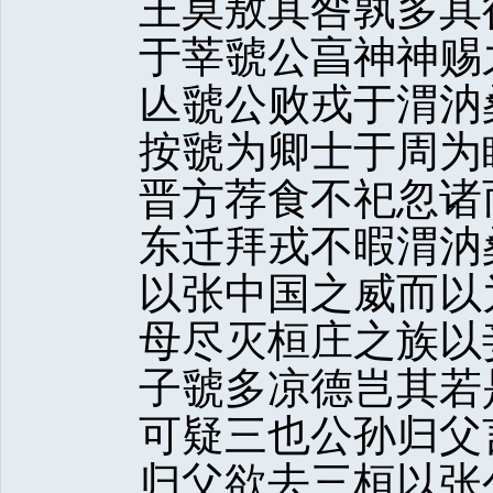
王莫敖其咎孰多其
于莘虢公亯神神赐
亾虢公败戎于渭汭
按虢为卿士于周为
晋方荐食不祀忽诸
东迁拜戎不暇渭汭
以张中国之威而以
母尽灭桓庄之族以
子虢多凉德岂其若
可疑三也公孙归父
归父欲去三桓以张