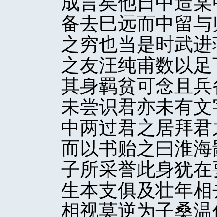
成言矣他日中造某
备去巳远而中留与
之穷也当是时武进
之友汪纯甫数以足
其身羁贫可念且兵
未尝识君亦未有文
中两过君之居拜君
而以书贻之曰淮海
子所采誉此身犹在
生本支俱及壮年相
相视莫逆为子桑温