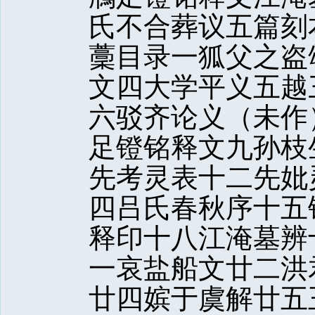
氏不合葬议五篇刻
藳目录一狐父之盗
文四大学平义五越
六驳齐论义（未作
足镫铭释文九孙枝
先考灵表十二先妣
四吕氏春秋序十五
释印十八江淹墓辨
一哀盐船文廿二洪
廿四嫔于虞解廿五