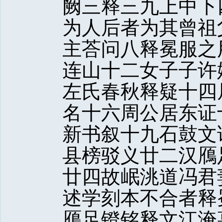
阙三释三九上中下
为人后者为其曾祖
主荅问八释冕服之
连山十二女子子许
左氏春秋释疑十四
名十六周公居东证
新书叙十九石鼓文
县榜驳义廿二汉鴈
廿四故岷洮道冯君
述学刻本不合者释
鴈足镫铭释文江淹