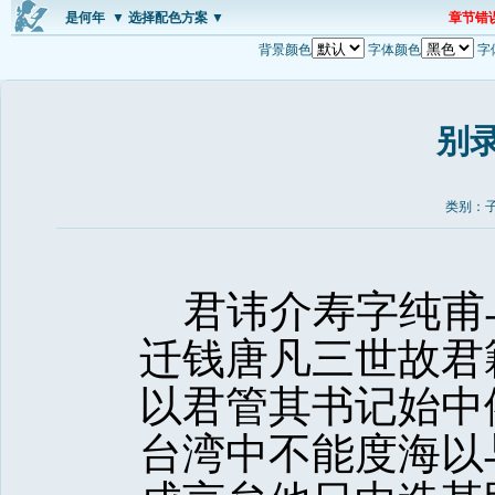
是何年
▼ 选择配色方案 ▼
章节错
背景颜色
字体颜色
字
别
类别：子
君讳介寿字纯甫
迁钱唐凡三世故君
以君管其书记始中
台湾中不能度海以