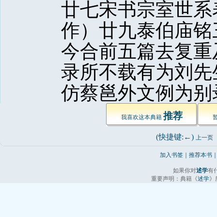
廿七宋书宗室世系
作）廿九泰伯庙铭
今合前五篇去复重
录所不载有为刘先
仿蔡邕外文例为别
推荐
我喜欢这本典籍 
(快捷键:←) 
上一页
加入书签
｜
推荐本书
如果你对
述学
有
重要声明：典籍《
述学
》