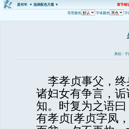
是何年
▼ 选择配色方案 ▼
章节错
背景颜色
字体颜色
字
类别：子
李孝贞事父，终
诸妇女有争言，诟
知。时复为之语曰
有孝贞[孝贞字凤