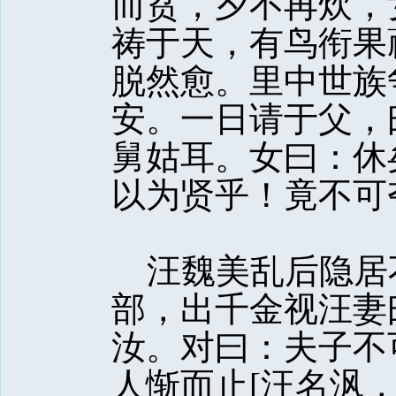
而贫，夕不再炊，
祷于天，有鸟衔果
脱然愈。里中世族
安。一日请于父，
舅姑耳。女曰：休
以为贤乎！竟不可
汪魏美乱后隐居
部，出千金视汪妻
汝。对曰：夫子不
人惭而止[汪名沨