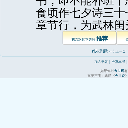
书，即不能补班十
食顷作七夕诗三十
章节行，为武林闺秀
推荐
我喜欢这本典籍 
(快捷键:←) 
上一页
加入书签
｜
推荐本书
如果你对
今世说
有
重要声明：典籍《
今世说