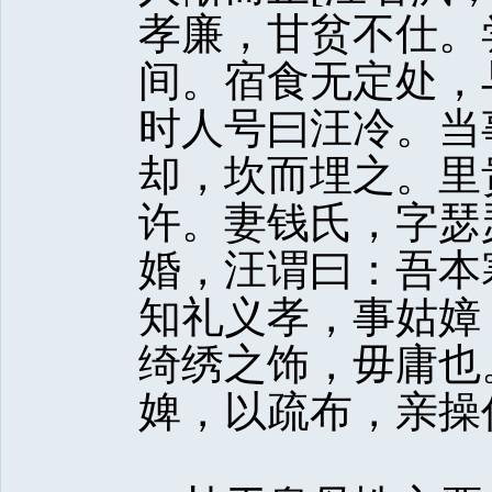
孝廉，甘贫不仕。
间。宿食无定处，
时人号曰汪冷。当
却，坎而埋之。里
许。妻钱氏，字瑟
婚，汪谓曰：吾本
知礼义孝，事姑嫜
绮绣之饰，毋庸也
婢，以疏布，亲操