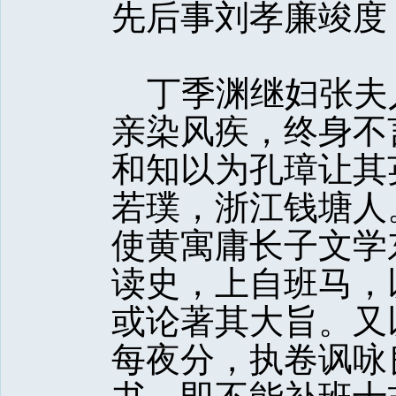
先后事刘孝廉竣度
丁季渊继妇张夫
亲染风疾，终身不
和知以为孔璋让其
若璞，浙江钱塘人
使黄寓庸长子文学
读史，上自班马，
或论著其大旨。又
每夜分，执卷讽咏