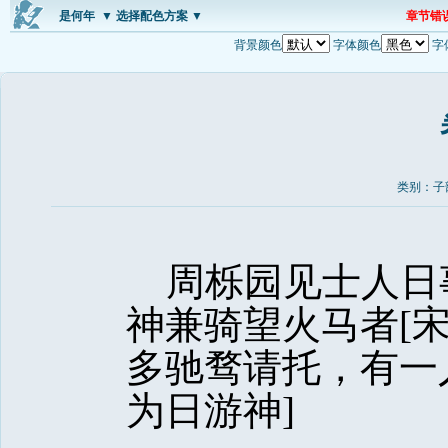
是何年
▼ 选择配色方案 ▼
章节错
背景颜色
字体颜色
字
类别：子
周栎园见士人日
神兼骑望火马者[
多驰骛请托，有一
为日游神]