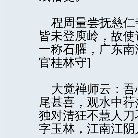
程周量尝抚慈仁
皆未登庾岭，故使
一称石臞，广东南
官桂林守]
大觉禅师云：吾
尾甚喜，观水中荇
独对清狂不慧人刀
字玉林，江南江阴