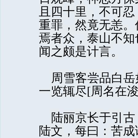
且四十里，不可忍
重罪，然竟无恙。
焉者众，泰山不知
闻之颇是计言。
周雪客尝品白岳
一览辄尽[周名在浚
陆丽京长于引古
陆文，每曰：苦成