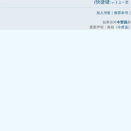
(快捷键:←) 
上一页
加入书签
｜
推荐本书
如果你对
今世说
有
重要声明：典籍《
今世说