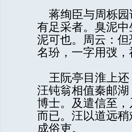
蒋绚臣与周栎园
有足采者。臭泥中
泥可也。周云：但
名玢，一字用弢，
王阮亭目淮上还
汪钝翁相值秦邮湖
博士。及遣信至，
而已。汪以道远稍
成俗吏。