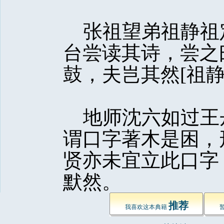
张祖望弟祖静祖
台尝读其诗，尝之
鼓，夫岂其然[祖
地师沈六如过王
谓口字著木是困，
贤亦未宜立此口字
默然。 
推荐
我喜欢这本典籍 