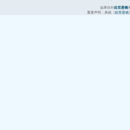
如果你对
处世悬镜
重要声明：典籍《
处世悬镜