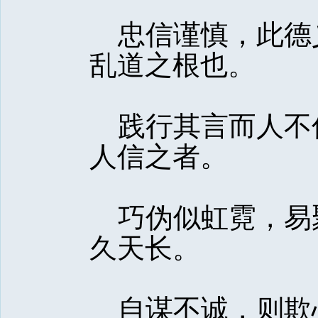
忠信谨慎，此德
乱道之根也。 
践行其言而人不
人信之者。 
巧伪似虹霓，易
久天长。 
自谋不诚，则欺