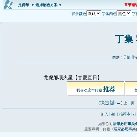
是何年
▼ 选择配色方案 ▼
章节错
背景颜色
字体颜色
字
丁集
类别：子部 作
龙虎郍颉火星【春夏直日】 
推荐
我喜欢这本典籍 
(快捷键:←) 
上一页
加入书签
｜
推荐本书
如果你对
居家必用事类
重要声明：典籍《
居家必用事类