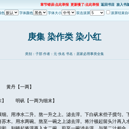
章节错误/点此举报
更新慢了/点此举报
返回书目
放入书
颜色
字体颜色
字体大小
双击滚屏
滚屏结束自
庚集 染作类 染小红
类别：子部 作者：元·佚名 书名：
居家必用事类全集
黄丹【一两】
末】 明矾【一两为细末】
细。用净水二升。熬一升之上。滤去滓。下白矾末些子搅匀。
将苏木。用水两碗。熬至一碗之上滤去滓。将汁顿起留头汁再入
相和。别顿起将滓再入水二碗。煎至一碗滤去滓。与第二汁相合