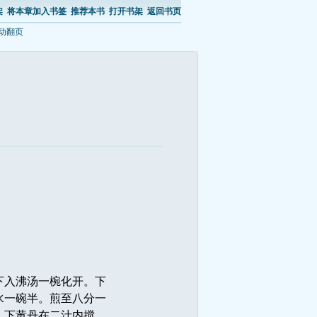
架
将本章加入书签
推荐本书
打开书架
返回书页
动翻页 
下入沸汤一椀化开。下
水一碗半。煎至八分一
。下黄丹在二汁内搅