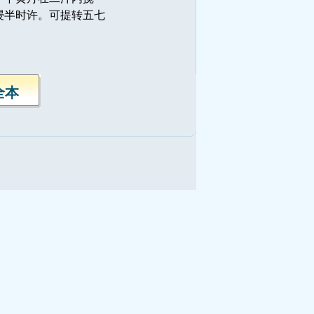
浸半时许。可提转五七
全本
。