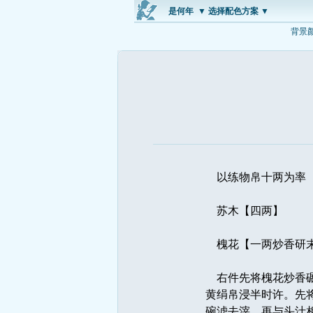
是何年
▼ 选择配色方案 ▼
背景
以练物帛十两为率
苏木【四两】 
槐花【一两炒香研
右件先将槐花炒香碾
黄绢帛浸半时许。先
碗滤去滓。再与头汁