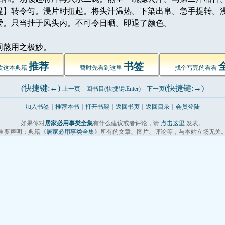
提】转令匀。浸片时扭起。将头汁温热。下染出帛。急手提转。
爱。只当挂于风头内。不可令日晒。即退了颜色。
熬用之极妙。 
推荐
书签
欢这本典籍 
暂时先看到这里 
找个写完的看看 
(快捷键:←) 
(快捷键:→) 
上一页
回书目(快捷键:Enter)
下一页
加入书签
｜
推荐本书
｜
打开书架
｜
返回书页
｜
返回目录｜
会员登陆
如果你对
居家必用事类全集
有什么建议或者评论，请 
点击这里
发表。 
重要声明：典籍《
居家必用事类全集
》所有的文章、图片、评论等，与本站立场无关