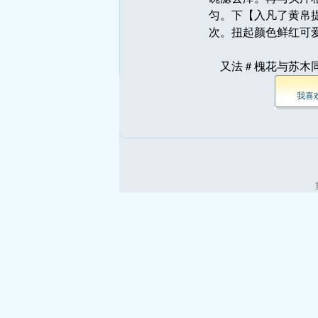
匀。下【入凡了黄帛
次。扭起颜色鲜红可
又法＃槐花与苏木同
我喜