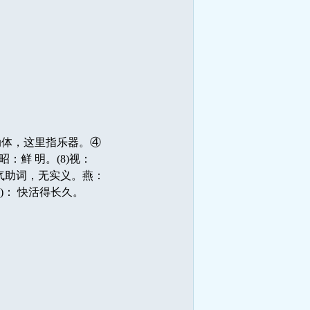
动体，这里指乐器。④
：鲜 明。(8)视：
；语气助词，无实义。燕：
n)： 快活得长久。