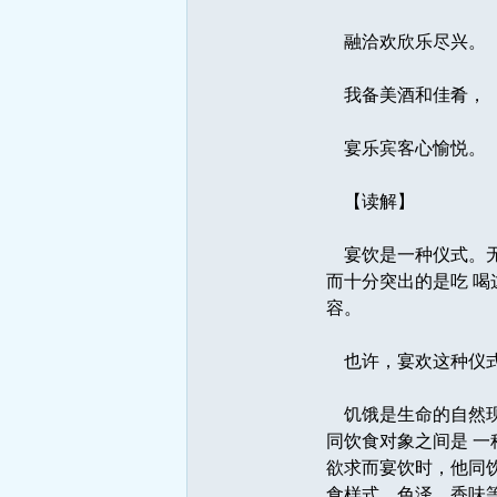
融洽欢欣乐尽兴。
我备美酒和佳肴，
宴乐宾客心愉悦。
【读解】
宴饮是一种仪式。无
而十分突出的是吃 
容。 
也许，宴欢这种仪式
饥饿是生命的自然现
同饮食对象之间是 
欲求而宴饮时，他同
食样式、色泽、香味