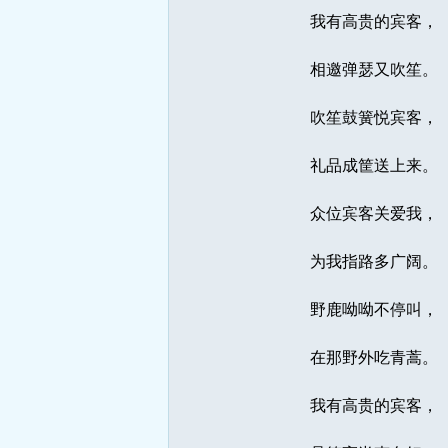
我有高贵的宾客，
相邀弹瑟又吹笙。
吹笙鼓簧悦宾客，
礼品成筐送上来。
众位宾客关爱我，
为我指路多广阔。 
野鹿呦呦不停叫，
在那野外吃青蒿。
我有高贵的宾客，