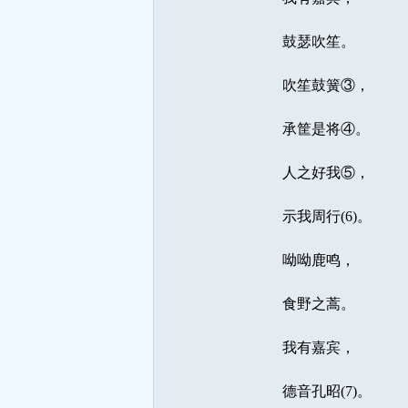
鼓瑟吹笙。
吹笙鼓簧③，
承筐是将④。
人之好我⑤，
示我周行(6)。
呦呦鹿鸣，
食野之蒿。
我有嘉宾，
德音孔昭(7)。