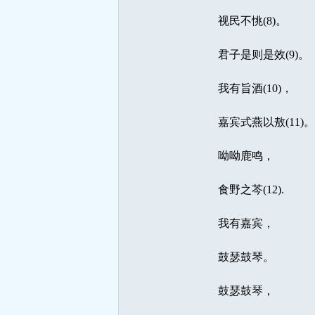
视民不恌(8)。
君子是则是效(9)。
我有旨酒(10)，
嘉宾式燕以敖(11)。
呦呦鹿鸣，
食野之芩(12).
我有嘉宾，
鼓瑟鼓琴。
鼓瑟鼓琴，