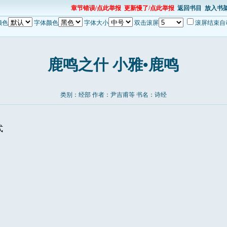
章节错误/点此举报
更新慢了/点此举报
返回书目
放入书
颜色
字体颜色
字体大小
双击滚屏
滚屏结束自
鹿鸣之什 小雅•鹿鸣
类别：经部 作者：尹吉甫等 书名：
诗经
式