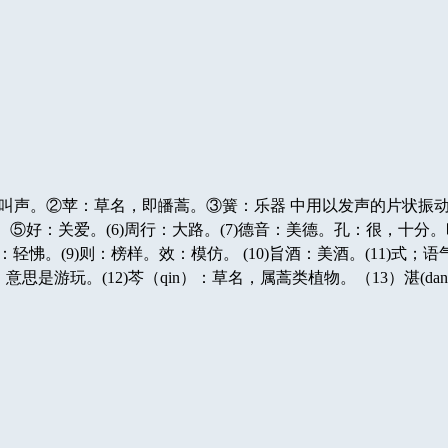
的叫声。②苹：草名，即皤蒿。③簧：乐器 中用以发声的片状振
⑤好：关爱。(6)周行：大路。(7)德音：美德。孔：很，十分。昭
）：轻怫。(9)则：榜样。效：模仿。 (10)旨酒：美酒。(11)式
，意思是游玩。(12)芩（qin）：草名，属蒿类植物。（13）湛(da