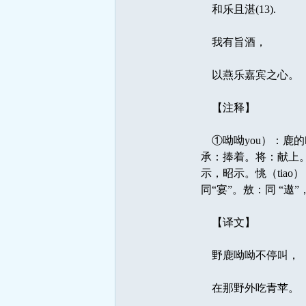
和乐且湛(13).
我有旨酒， 
以燕乐嘉宾之心。
【注释】 
①呦呦you）：鹿
承：捧着。将：献上。 
示，昭示。恌（tiao
同“宴”。敖：同 “遨”
【译文】
野鹿呦呦不停叫，
在那野外吃青苹。