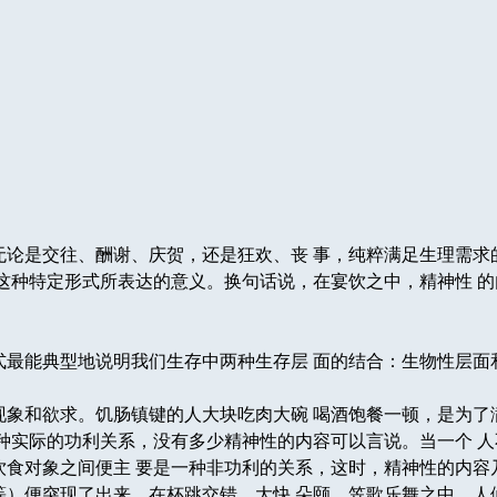
论是交往、酬谢、庆贺，还是狂欢、丧 事，纯粹满足生理需求
喝这种特定形式所表达的意义。换句话说，在宴饮之中，精神性 
最能典型地说明我们生存中两种生存层 面的结合：生物性层面
象和欲求。饥肠镇键的人大块吃肉大碗 喝酒饱餐一顿，是为了
一种实际的功利关系，没有多少精神性的内容可以言说。当一个 
饮食对象之间便主 要是一种非功利的关系，这时，精神性的内容
等）便突现了出来。在杯跳交错、大快 朵颐、笠歌乐舞之中，人