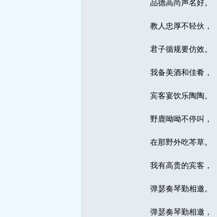
品德高尚声名好。
教人忠厚不轻伙，
君子循规要仿效。
我备美酒和佳肴，
宾客宴饮乐陶陶。
野鹿呦呦不停叫，
在那野外吃芩草。
我有高贵的宾客，
弹瑟奏琴勤相邀。
弹瑟奏琴勤相邀，