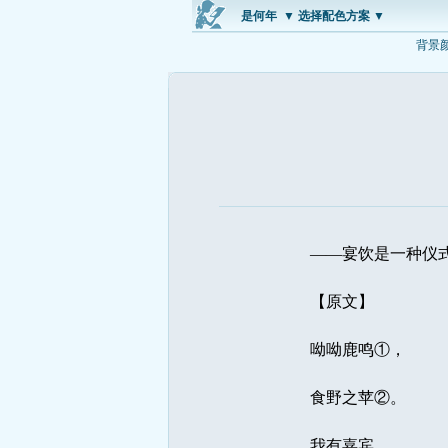
是何年
▼ 选择配色方案 ▼
背景
——宴饮是一种仪
【原文】
呦呦鹿鸣①，
食野之苹②。
我有嘉宾，