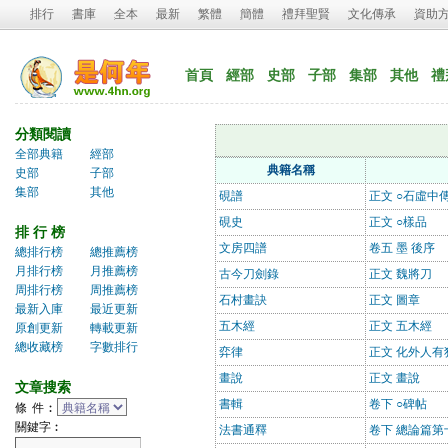
排行
書庫
全本
最新
繁體
簡體
禮拜聖賢
文化傳承
資助
首頁
經部
史部
子部
集部
其他
禮
分類閱讀
全部典籍
經部
典籍名稱
史部
子部
集部
其他
硯譜
正文 ○石虛中
硯史
正文 ○樣品
排 行 榜
文房四譜
卷五 墨 後序
總排行榜
總推薦榜
月排行榜
月推薦榜
古今刀劍錄
正文 魏將刀
周排行榜
周推薦榜
石村畫訣
正文 圖章
最新入庫
最近更新
五木經
正文 五木經
原創更新
轉載更新
總收藏榜
字數排行
弈律
正文 化外人有
畫說
正文 畫說
文章搜索
書輯
卷下 ○碑帖
條 件︰
關鍵字︰
法書通釋
卷下 總論篇第