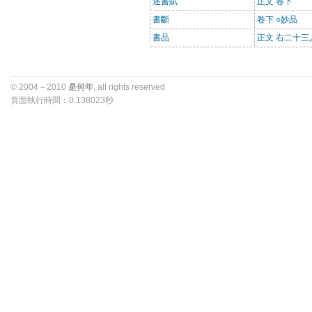
述書賦
正文 卷下
書斷
卷下 ○妙品
書品
正文 右二十三
© 2004－2010 
是何年
, all rights reserved 
頁面執行時間︰0.138023秒 