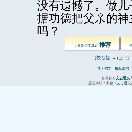
没有遗憾了。做儿
据功德把父亲的神
吗？ 
推荐
我喜欢这本典籍 
(快捷键:←) 
上一页
加入书签
｜
推荐本书
如果你对
文史通义
重要声明：典籍《
文史通义