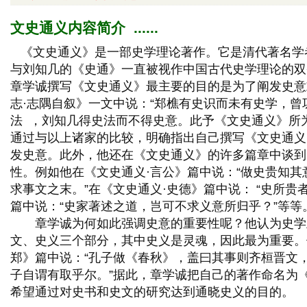
文史通义内容简介 ...... 
《文史通义》是一部史学理论著作。它是清代著名学
与刘知几的《史通》一直被视作中国古代史学理论的双
章学诚撰写《文史通义》最主要的目的是为了阐发史意
志·志隅自叙》一文中说：“郑樵有史识而未有史学，曾
法 ，刘知几得史法而不得史意。此予《文史通义》所
通过与以上诸家的比较，明确指出自己撰写《文史通义
发史意。此外，他还在《文史通义》的许多篇章中谈到
性。例如他在《文史通义·言公》篇中说：“做史贵知其
求事文之末。”在《文史通义·史德》篇中说： “史所贵
篇中说：“史家著述之道，岂可不求义意所归乎？”等等
章学诚为何如此强调史意的重要性呢？他认为史学
文、史义三个部分，其中史义是灵魂，因此最为重要。
郑》篇中说：“孔子做《春秋》，盖曰其事则齐桓晋文
子自谓有取乎尔。”据此，章学诚把自己的著作命名为
希望通过对史书和史文的研究达到通晓史义的目的。