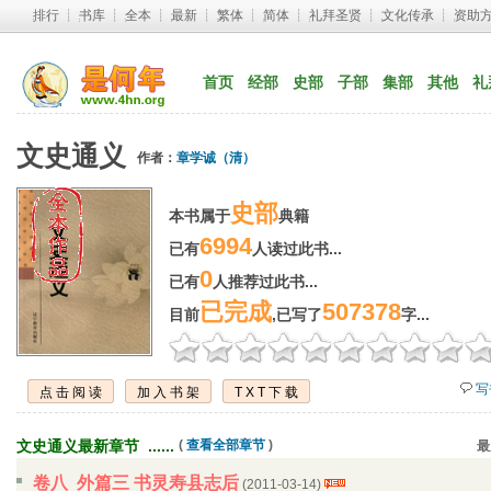
排行
┊ 
书库
┊ 
全本
┊ 
最新
┊ 
繁体
┊ 
简体
┊ 
礼拜圣贤
┊ 
文化传承
┊ 
资助
首页
经部
史部
子部
集部
其他
礼
文史通义
作者：
章学诚（清）
史部
本书属于
典籍
6994
已有
人读过此书...
0
已有
人推荐过此书...
已完成
507378
目前
,已写了
字...
写
点击阅读
加入书架
TXT下载
文史通义最新章节 ...... 
( 
查看全部章节
)
最
卷八 外篇三 书灵寿县志后
(2011-03-14) 