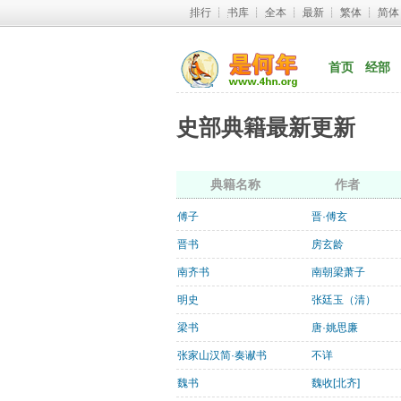
排行
┊ 
书库
┊ 
全本
┊ 
最新
┊ 
繁体
┊ 
简体
首页
经部
史部典籍最新更新
典籍名称
作者
傅子
晋·傅玄
晋书
房玄龄
南齐书
南朝梁萧子
明史
张廷玉（清）
梁书
唐·姚思廉
张家山汉简·奏谳书
不详
魏书
魏收[北齐]