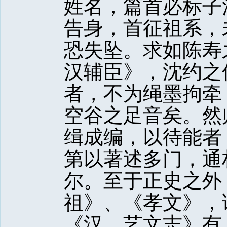
姓名，篇首必标子
告身，首征祖系，
恐失坠。求如陈寿
汉辅臣》，沈约之
者，不为绳墨拘牵
空谷之足音矣。然
缉成编，以待能者
第以著述多门，通
尔。至于正史之外
祖》、《孝文》，
《汉。艺文志》有