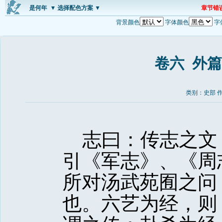
是何年
▼ 选择配色方案 ▼
章节错
背景颜色
字体颜色
字
卷六 外
类别：史部 
志曰：传志之文
引《军志》、《周
所对汤武苑囿之问
也。六艺为经，则