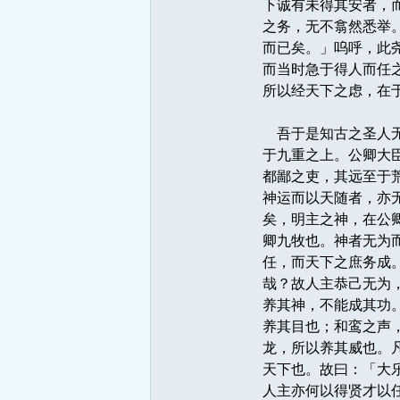
下诚有未得其安者，
之务，无不翕然悉举
而已矣。」呜呼，此
而当时急于得人而任
所以经天下之虑，在
吾于是知古之圣人无
于九重之上。公卿大
都鄙之吏，其远至于
神运而以天随者，亦
矣，明主之神，在公
卿九牧也。神者无为
任，而天下之庶务成
哉？故人主恭己无为
养其神，不能成其功
养其目也；和鸾之声
龙，所以养其威也。
天下也。故曰：「大
人主亦何以得贤才以