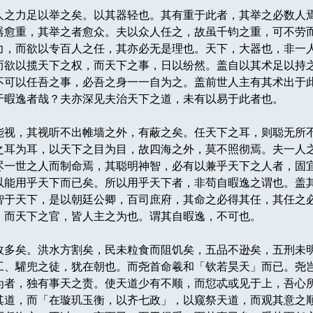
之力足以举之矣。以其器轻也。其有重于此者，其举之必数人
器愈重，其举之者愈众。夫以众人任之，故虽千钧之重，可不劳
力，而欲以专百人之任，其亦必无是理也。天下，大器也，非一
而欲以揽天下之权，而天下之事，日以纷然。盖自以其术足以持
不可以任吾之事，必吾之身一一自为之。盖前世人主有其术出于
于暇逸者哉？夫亦深见夫治天下之道，未有以易于此者也。
视，其视听不出帷墙之外，有蔽之矣。任天下之耳，则聪无所
之耳为耳，以天下之目为目，故四海之外，莫不照彻焉。夫一人
尽一世之人而制命焉，其聪明神智，必有以兼乎天下之人者，固
以能用乎天下而已矣。所以用乎天下者，非苟自暇逸之谓也。盖
智于天下，是以朝廷公卿，百司庶府，其命之必得其任，其任之
，而天下之官，皆人主之为也。谓其自暇逸，不可也。
多矣。洪水方割矣，民未粒食而阻饥矣，五品不逊矣，五刑未
工、驩兜之徒，犹在朝也。而尧首命羲和「钦若昊天」而已。尧
为者，独有事天之责。使天道少有不顺，而愆忒或见于上，吾心
其道，而「在璇玑玉衡，以齐七政」，以窥祭天道，而观其意之