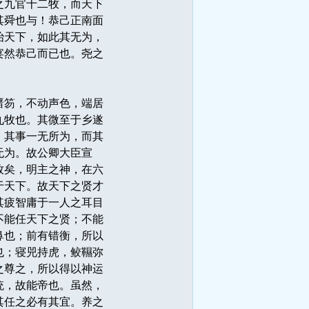
之九官十二牧，而天下
其舜也与！恭己正南面
治天下，如此其无为，
宴然恭己而已也。尧之
搢笏，不动声色，端居
九牧也。其微至于乡遂
，其事一无所为，而其
无为。故公卿大臣宣
牧矣，明主之神，在六
于天下。故天下之贤才
其疲智庸于一人之耳目
不能任天下之贤；不能
鼻也；前有错衡，所以
也；寝兕持虎，鲛韅弥
之尊之，所以得以神运
统，故能帝也。虽然，
其任之必有其宜。养之