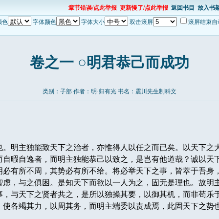
章节错误/点此举报
更新慢了/点此举报
返回书目
放入书
颜色
字体颜色
字体大小
双击滚屏
滚屏结束自
卷之一 ○明君恭己而成功
类别：子部 作者：明·归有光 书名：
震川先生制科文
。明主独能致天下之治者，亦惟得人以任之而已矣。以天下之
而自暇自逸者，而明主独能恭己以致之，是岂有他道哉？诚以天
明必有所不周，其势必有所不给。将必举天下之事，皆萃于吾身
智虑，与之俱困。是知天下而欲以一人为之，固无是理也。故明
事，与天下之贤者共之，是所以独操其要，以御其机，而非苟乐
，使各竭其力，以周其务，而明主端委以责成焉，此固天下之势