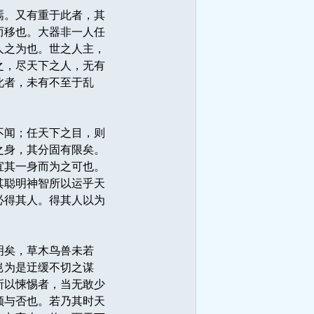
焉。又有重于此者，其
而移也。大器非一人任
人之为也。世之人主，
之，尽天下之人，无有
此者，未有不至于乱
不闻；任天下之目，则
之身，其分固有限矣。
宜其一身而为之可也。
其聪明神智所以运乎天
必得其人。得其人以为
明矣，草木鸟兽未若
岂为是迂缓不切之谋
所以悚惕者，当无敢少
顺与否也。若乃其时天