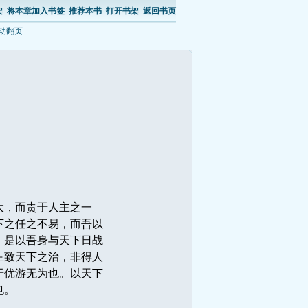
架
将本章加入书签
推荐本书
打开书架
返回书页
动翻页 
大，而责于人主之一
下之任之不易，而吾以
，是以吾身与天下日战
主致天下之治，非得人
于优游无为也。以天下
也。