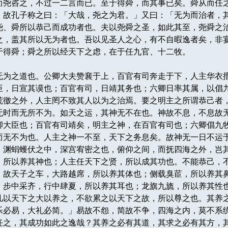
而尧咨之，不过一二言而已。至于得舜，而其事已矣。舜从而任
。故孔子称之曰：「大哉，尧之为君。」又曰：「无为而治者，
尧、舜所以恭己而成功者也。夫以尧舜之圣，如此其至，尧舜之
之，盖其所以无为者也。吾以见圣人之心，有不自暇逸者矣，非
于得舜；舜之所以经天下之虑，在于任九官、十二牧。
为之道也。公卿大夫赞襄于上，百官有司奔走于下，人主华衣
臣，日宣其谟也；百官有司，日靖其务也；六卿日率其属，以倡
荒徼之外，人主罔不致其人以为之治焉。要之明主之所谓恭己者
无时而无所不为。如天之运，其神无不在也。神故不息，不息故
卿大臣也；百官有司靖矣，明主之神，在百官有司也；六卿倡九
而无不为也。人主之神一不至，天下之务息矣。故神无一日不运
。渊蜎蠖伏之中，深宫宥密之也，俯仰之间，而抚四海之外，岂
，所以养其神也；人主任天下之贤，所以成其功也。不能恭己，
。故天子之车，大路越席，所以养其体也；侧载臭茞，所以养其
，步中采齐，行中肆夏，所以养其耳也；龙旗九旒，所以养其性
凡以天下之大以养之，不欲累之以天下之故，所以尊之也。其养
乐必易，大礼必简。」易故不怨，简故不争，四海之内，莫不系
任之，其成功如此之逸哉？其养之必有其道，其求之必有其方，