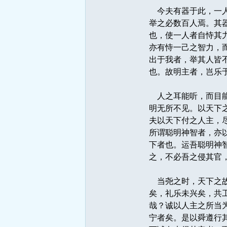
今夫有器于此，一人
举之必数百人焉。其
也，使一人者自恃其
亦有恃一己之智力，
出于我者，举其人皆
也。故明主者，岂乐
人之耳能听，而目能
明无所不见。以天下
夫以天下付之人主，
所谓聪明神智者，亦
下者也。运吾聪明神
之，不必吾之侵其官
当尧之时，天下之故
矣，礼乐未兴矣，共
哉？诚以人主之所当
宁者矣。是以舜遵行