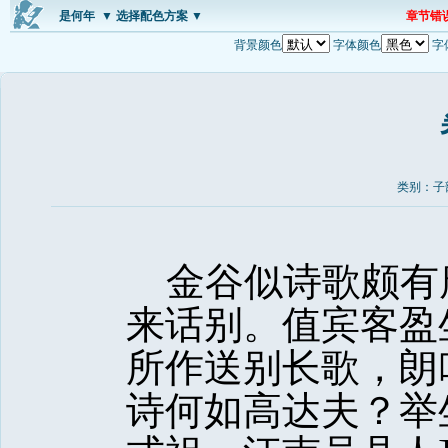
是何年
▼ 选择配色方案 ▼
章节错
背景颜色
字体颜色
字
类别：子
金谷似诗歌颇有
来话别。值宾客盈
所作送别长歌，朗
诗何如高达夫？举