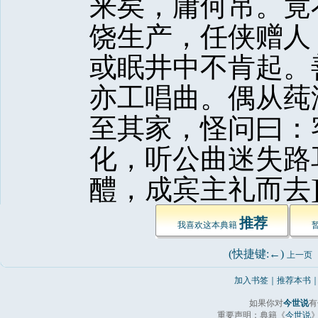
来矣，庸何吊。竟
饶生产，任侠赠人
或眠井中不肯起。
亦工唱曲。偶从莼
至其家，怪问曰：
化，听公曲迷失路
醴，成宾主礼而去]
推荐
我喜欢这本典籍 
(快捷键:←) 
上一页
加入书签
｜
推荐本书
如果你对
今世说
有
重要声明：典籍《
今世说