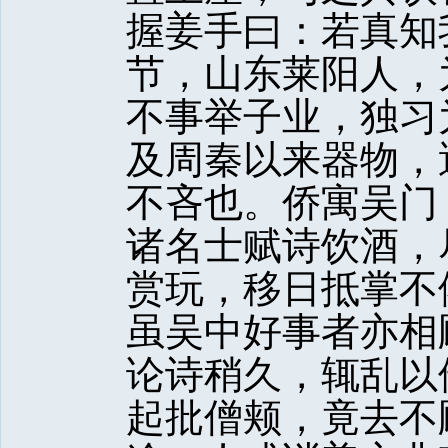
握姜手曰：若真知
节，山东莱阳人，
不事举子业，独习
及周秦以来器物，
不吝也。侨寓吴门
诸名士赋诗饮酒，
赏玩，移日抵掌不
虽吴中好事者亦相
论诗稍久，辄乱以
起批僧颊，竟去不