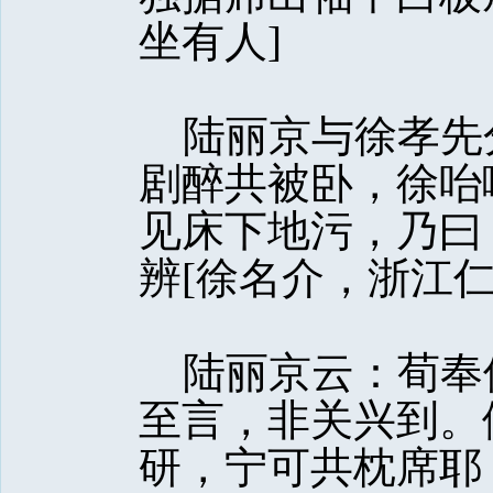
坐有人]
陆丽京与徐孝先
剧醉共被卧，徐咍
见床下地污，乃曰
辨[徐名介，浙江仁
陆丽京云：荀奉
至言，非关兴到。
研，宁可共枕席耶