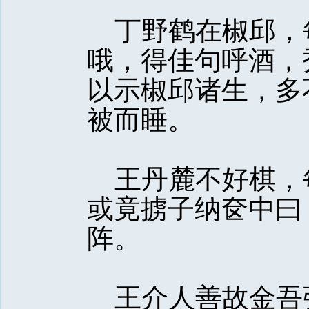
丁野鹤在椒邱，
哦，得佳句呼酒，
以示椒邱诸生，多
被而睡。
王丹麓不好棋，
或竟掳子纳奁中曰
阵。
王介人善故金吾