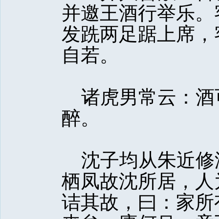
并邀王酒行举乐。
发跣两足踞上席，
自若。
诸虎男常云：酒
醉。
沈子均从朱近修
栖凤故沈所居，人
诘其故，曰：家所