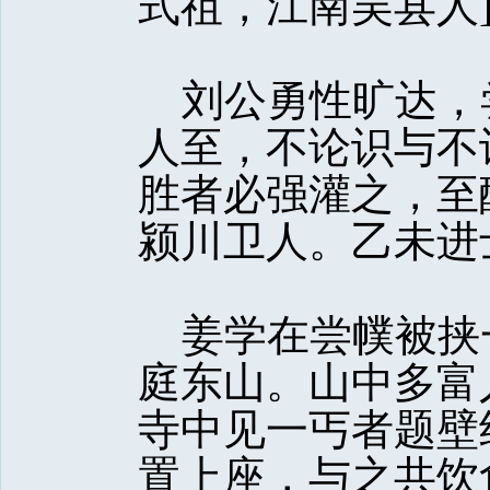
式祖，江南吴县人
刘公勇性旷达，
人至，不论识与不
胜者必强灌之，至
颍川卫人。乙未进
姜学在尝幞被挟
庭东山。山中多富
寺中见一丐者题壁
置上座，与之共饮