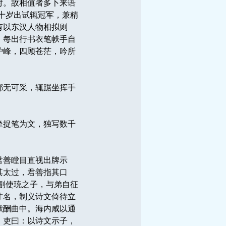
对。故相值者多卜来语
十岁出试辄冠军，兼精
有以东汉人物相拟则
。每出行书衣笔帙手自
炉峰，四顾苍茫，吟所
都无可采，辄踞坐挥手
坐捉笔为文，独写数千
君善瞠目直视出牌示
其太过，君善指其口
副使珫之子，与弟自征
才名，制义诗文倚待立
献酬曲中。海内咸以通
。吏曰：以诗文示子，