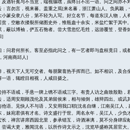
。及遇轩冕与不当意，端视缄嘿，虽终日不出一语。问之间亦不
云：言勿言，视来蕃。盖重之焉[来名蕃，浙江萧山人。负夙颖，
大小篆殳隶八分，第不轻为人写。好立名节，每道东汉人物，人
居贫，空敝衣搂裂所储图史外，惟瓶盎十余实，米盐纻絮于其中
累，蔽以博袖，俨五石匏者。尝大雪忽忆毛甡，远游覆笠，登香
]
：问君何所长。客至必指此问之，有一艺者即与盘桓竟日，或
，河南商邱人]
，视天下人无可交者。每朋聚翕热手挥而已。如不相识，及合
解一语，辄瞠目相视，人咸目摄之。
持不语戒，手悬一牌上镌不语戒三字。有贵人访之曲致殷勤，
去，适周安期顾茂伦及其弟留侯来，相与倾倒，雄辩四出。或讥
与伧语。见快人不与语，又安用我口耶[沈名自继，江南吴江人，
东，妹宛君俱有才名。诗文盛行于世。周名永年，吴江人，少负
宏长，禅宫讲席西园北里，参承错互，诗酒淋漓，莫不分身肆应
，尝谒大吏，雅闻沈名，以所作诗文示之，沈览毕盛称其居官大