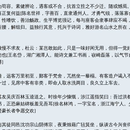
苟容。素健辨论，遇客或不合，抗首立拄之不少迁。随或憾焉
喜正复何益[陈名世祥，字善百，直隶通州人。才勇气锐，落落寡
，性嗜饮，善治觞政。生平博览强记，每与座客会隶事肆应不竭
折腰，解组归。益独行其意，托兴于诗词，雅好游名山水之所在
慢不求友，杜云：某岂敢如此，只是一味好闲无用，但得一觉
访也[王名岱，湖广湘潭人。能诗文兼工书画，嵚崎磊落，以气节
]
，远客万里初至，鄞客于梵舍，兀然坐一藜榻。有客造户谒入
一过，见席中客有非类，即命人取水洗两目，良久立上车去。
友吴庆百林玉逵送之。时徐年少慷慨，涉江遥指笑曰：吾过洪
书，正恐麻姑碑板羞见吾耳[徐名林鸿，一字宝名，浙江海宁人。
豪长者争愿交欢]
其徒同邑沈功宗山阴傅宗，夜秉烛藉广毡箕坐，纵谈古今兴丧