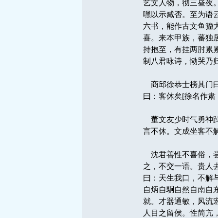
艺文人物，彻三昼夜
嘿以示臧否。至为语
六书，能作古文鱼籀
喜。来本甲族，蕃独
持抱至，有挂两肘累
制八君咏诗，恸哭乃归
商邱徐恭士榜其门曰
曰：客休矣[徐名作肃
董文友少时气勇神踔
言不休。文成坐客不
沈君善性不喜俗，尝
之，不交一语。贵人
曰：天生我口，不解
自炳自駉自然自南自
就。才器通敏，风流
人目之留侯。性简亢