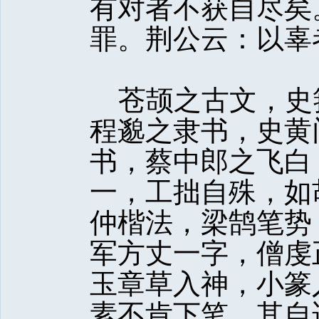
有对者不获自尽矣
罪。荆公云：以辜
苍颉之古文，史
程邈之隶书，史黄
书，蔡中郎之飞白
一，工拙自殊，如
仲楷法，梁鹄笔势
军方丈一字，僧虔
玉章草入神，小篆
素不肯下笔，其自