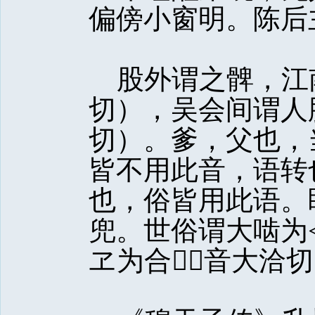
偏傍小窗明。陈后
股外谓之髀，江南
切），吴会间谓人
切）。爹，父也，
皆不用此音，语转
也，俗皆用此语。
兜。世俗谓大啮为
ヱ为合，音大洽