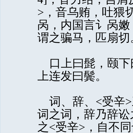
>，音乌贿，吐猥
呙，内国言讠呙嫩
谓之骗马，匹扇切
口上曰髭，颐下
上连发曰鬓。
词、辞、<受辛>
词之词，辞乃辞讼之
之<受辛>，自不