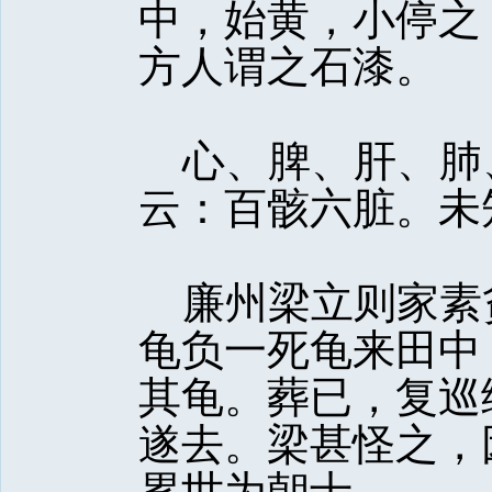
中，始黄，小停之
方人谓之石漆。
心、脾、肝、肺
云：百骸六脏。未
廉州梁立则家素
龟负一死龟来田中
其龟。葬已，复巡
遂去。梁甚怪之，
累世为朝士。