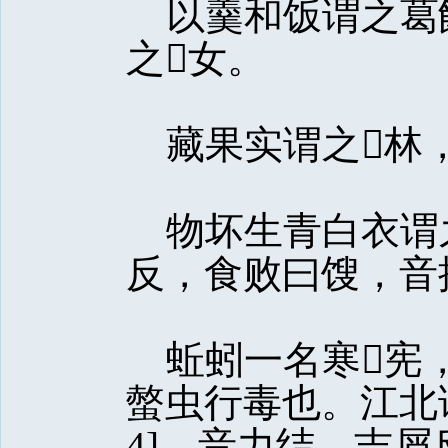
以羹和饭谓之葛
之女。
藏果实谓之林，
物坏生青白衣谓
反，食败曰馊，音
蚯蚓一名寒宪，
螫虫行毒也。江北谓
4]，音力结，吉屑