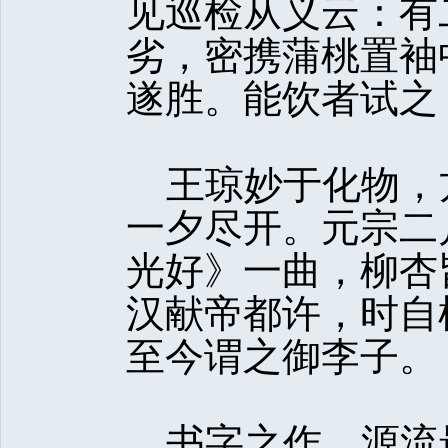
见巡检从义云：有
劣，密携蒲桃置袖
遂胜。能饮者试之
王琼妙于化物，
一夕尽开。元宗二
光好》一曲，柳杏
汉献帝都许，时自
至今谓之御李子。
书字之作，源流