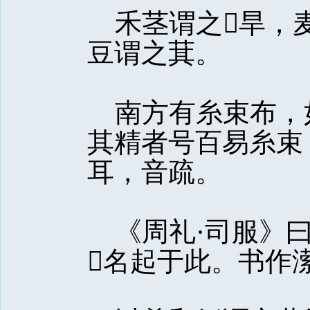
禾茎谓之旱，麦
豆谓之萁。
南方有糸束布，
其精者号百易糸束
耳，音疏。
《周礼·司服》曰
名起于此。书作