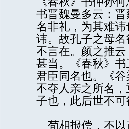
《春秋》书仲孙何
书晋魏曼多云：晋
名非礼，为其难讳
讳。故孔子之母名
不言在。颜之推云
甚当。《春秋》书
君臣同名也。《谷
不夺人亲之所名，
子也，此后世不可
茍相报偿，不以