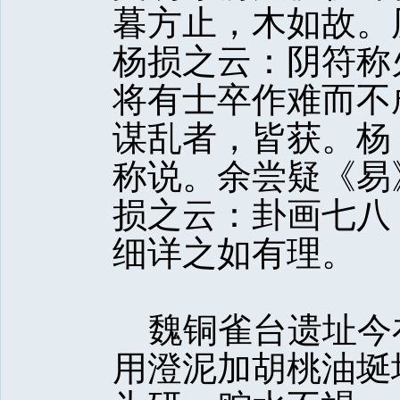
暮方止，木如故。
杨损之云：阴符称
将有士卒作难而不
谋乱者，皆获。杨
称说。余尝疑《易
损之云：卦画七八
细详之如有理。
魏铜雀台遗址今
用澄泥加胡桃油埏