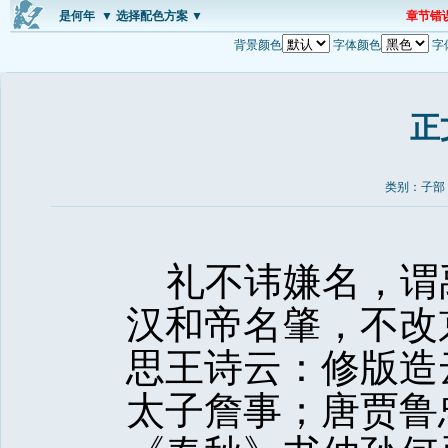
是何年
▼ 选择配色方案 ▼
章节错
背景颜色
字体颜色
字
正
类别：子部
礼不讳嫌名，谓
汉和帝名肇，不改
思王诗云：修版造
太子詹事；唐贾鲁