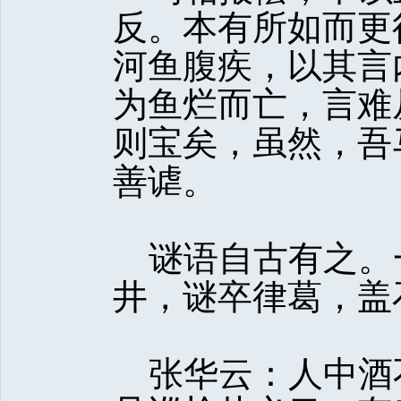
反。本有所如而更
河鱼腹疾，以其言
为鱼烂而亡，言难
则宝矣，虽然，吾
善谑。
谜语自古有之。
井，谜卒律葛，盖
张华云：人中酒