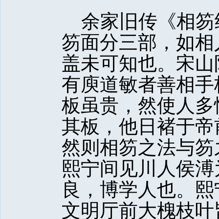
余家旧传《相笏
笏面分三部，如相
盖未可知也。宋山
有庾道敏者善相手
板虽贵，然使人多
其板，他日褚于帝
然则相笏之法与笏
熙宁间见川人侯溥
良，博学人也。熙
文明厅前大槐枝叶