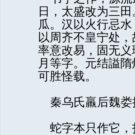
日，太盛改为三田
瓜。汉以火行忌水
以周齐不皇宁处，
率意改易，固无义
月等字。元结謚隋
可胜怪载。
秦乌氏羸后魏娄
蛇字本只作它，