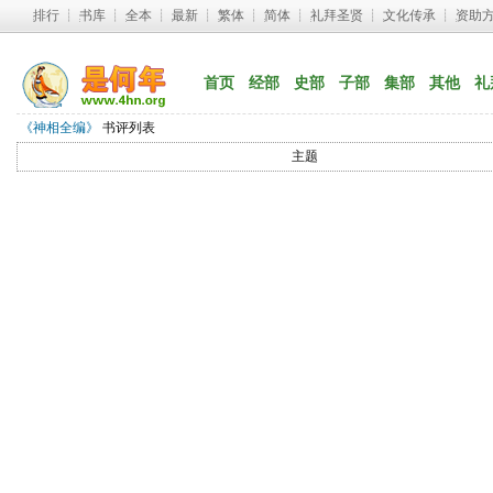
排行
┊ 
书库
┊ 
全本
┊ 
最新
┊ 
繁体
┊ 
简体
┊ 
礼拜圣贤
┊ 
文化传承
┊ 
资助
首页
经部
史部
子部
集部
其他
礼
《神相全编》
书评列表
主题