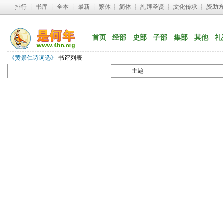
排行
┊ 
书库
┊ 
全本
┊ 
最新
┊ 
繁体
┊ 
简体
┊ 
礼拜圣贤
┊ 
文化传承
┊ 
资助
首页
经部
史部
子部
集部
其他
礼
《黄景仁诗词选》
书评列表
主题