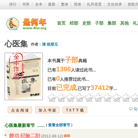
排行
┊ 
书库
┊ 
全本
┊ 
最新
┊ 
繁体
┊ 
简体
┊ 
礼拜圣贤
┊ 
文化传承
┊ 
资助
首页
经部
史部
子部
集部
其他
礼
心医集
作者：
清·祝登元
子部
本书属于
典籍
1396
已有
人读过此书...
0
已有
人推荐过此书...
已完成
37412
目前
,已写了
字...
写
点击阅读
加入书架
TXT下载
心医集最新章节 ...... 
( 
查看全部章节
)
最
静功 纪验二刻
(2012-08-12) 