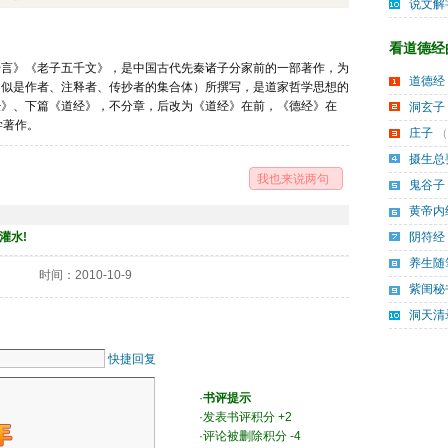
说文解
看道德经的
千言》《老子五千文》，是中国古代先秦诸子分家前的一部著作，为
道德经
（似是作者、注释者、传抄者的集合体）所撰写，是道家哲学思想的
经》、下篇《道经》，不分章，后改为《道经》在前，《德经》在
洞玄子
学著作。
庄子
（
摄生总
我也来说两句
鬼谷子
黄帝内
灌水!
阴符经
养生随
时间：2010-10-9
紫闺秘
洞天清
快捷回复
·
书评提示
·发表书评积分 +2 
·评论被删除积分 -4 