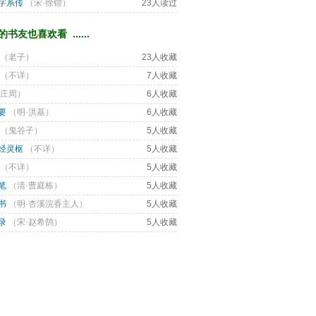
字系传
（
宋·徐锴
） 
23人读过
书友也喜欢看 ...... 
（
老子
） 
23人收藏
（
不详
） 
7人收藏
庄周
） 
6人收藏
要
（
明·洪基
） 
6人收藏
（
鬼谷子
） 
5人收藏
经灵枢
（
不详
） 
5人收藏
（
不详
） 
5人收藏
笔
（
清·曹庭栋
） 
5人收藏
书
（
明·杏溪浣香主人
） 
5人收藏
录
（
宋·赵希鹄
） 
5人收藏