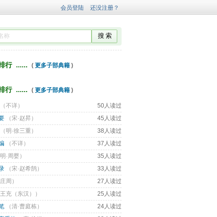
 ...... 
( 
更多子部典籍
) 
 ...... 
( 
更多子部典籍
) 
（
不详
） 
50人读过
要
（
宋·赵昇
） 
45人读过
（
明·徐三重
） 
38人读过
编
（
不详
） 
37人读过
明·周婴
） 
35人读过
录
（
宋·赵希鹄
） 
33人读过
庄周
） 
27人读过
王充（东汉）
） 
25人读过
笔
（
清·曹庭栋
） 
24人读过