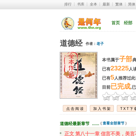
排行
┊ 
书库
┊ 
全本
┊ 
最新
┊ 
繁体
┊ 
简体
首页
经部
道德经
作者：
老子
子部
本书属于
23225
已有
人读
5
已有
人推荐过此书
已完成
目前
,
点击阅读
加入书架
TXT下
道德经最新章节 ...... 
( 
查看全部章节
)
正文 第八十一章 信言不美，美言