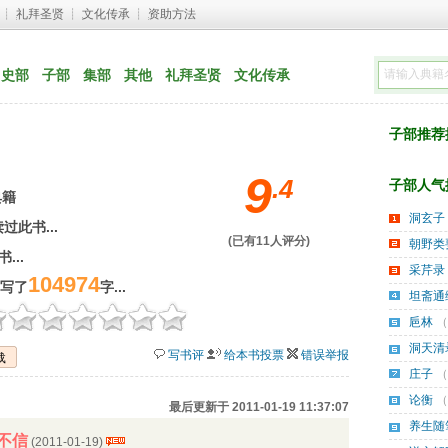
┊ 
礼拜圣贤
┊ 
文化传承
┊ 
资助方法
史部
子部
集部
其他
礼拜圣贤
文化传承
子部推荐排行
9
.
4
子部人气排行
典籍
洞玄子
过此书...
(已有
11
人评分) 
朝野类
...
采芹录
104974
已写了
字...
坦斋通
巵林
（
洞天清
写书评
给本书投票
错误举报
载
庄子
（
论衡
（
最后更新于 2011-01-19 11:37:07
养生随
不信
(2011-01-19) 