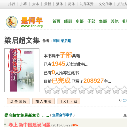
排行
┊ 
书库
┊ 
全本
┊ 
最新
┊ 
繁体
┊ 
简体
┊ 
礼拜圣贤
┊ 
文化传承
┊ 
资助
首页
经部
史部
子部
集部
其他
礼
梁启超文集
作者：
民国·梁启超
子部
本书属于
典籍
1945
已有
人读过此书...
0
已有
人推荐过此书...
已完成
208927
目前
,已写了
字...
写
点击阅读
加入书架
TXT下载
梁启超文集最新章节 ...... 
( 
查看全部章节
)
最
卷上 新中国建设问题
(2013-03-29) 