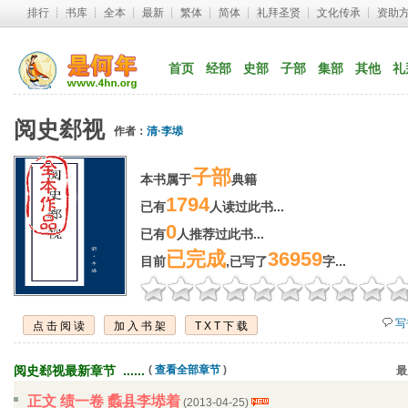
排行
┊ 
书库
┊ 
全本
┊ 
最新
┊ 
繁体
┊ 
简体
┊ 
礼拜圣贤
┊ 
文化传承
┊ 
资助
首页
经部
史部
子部
集部
其他
礼
阅史郄视
作者：
清·李塨
子部
本书属于
典籍
1794
已有
人读过此书...
0
已有
人推荐过此书...
已完成
36959
目前
,已写了
字...
写
点击阅读
加入书架
TXT下载
阅史郄视最新章节 ...... 
( 
查看全部章节
)
最
正文 绩一卷 蠡县李塨着
(2013-04-25) 