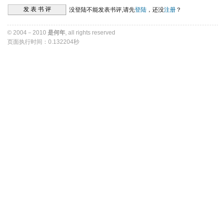
没登陆不能发表书评,请先
登陆
，还没
注册
？ 
© 2004－2010 
是何年
, all rights reserved 
页面执行时间：0.132204秒 