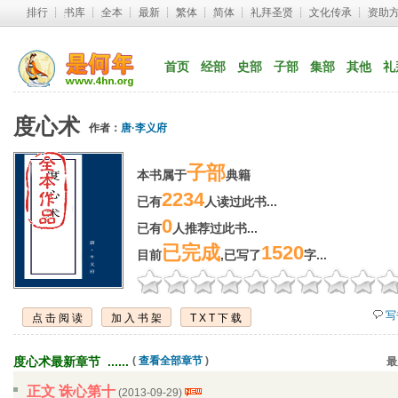
排行
┊ 
书库
┊ 
全本
┊ 
最新
┊ 
繁体
┊ 
简体
┊ 
礼拜圣贤
┊ 
文化传承
┊ 
资助
首页
经部
史部
子部
集部
其他
礼
度心术
作者：
唐·李义府
子部
本书属于
典籍
2234
已有
人读过此书...
0
已有
人推荐过此书...
已完成
1520
目前
,已写了
字...
写
点击阅读
加入书架
TXT下载
度心术最新章节 ...... 
( 
查看全部章节
)
最
正文 诛心第十
(2013-09-29) 