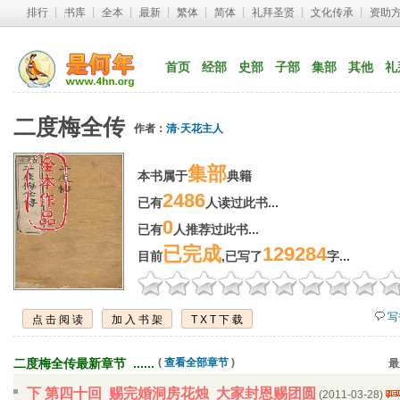
排行
┊ 
书库
┊ 
全本
┊ 
最新
┊ 
繁体
┊ 
简体
┊ 
礼拜圣贤
┊ 
文化传承
┊ 
资助
首页
经部
史部
子部
集部
其他
礼
二度梅全传
作者：
清·天花主人
集部
本书属于
典籍
2486
已有
人读过此书...
0
已有
人推荐过此书...
已完成
129284
目前
,已写了
字...
写
点击阅读
加入书架
TXT下载
二度梅全传最新章节 ...... 
( 
查看全部章节
)
最
下 第四十回 赐完婚洞房花烛 大家封恩赐团圆
(2011-03-28) 