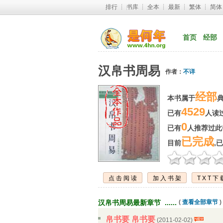
排行
┊ 
书库
┊ 
全本
┊ 
最新
┊ 
繁体
┊ 
简体
首页
经部
汉帛书周易
作者：
不详
经部
本书属于
4529
已有
人读过
0
已有
人推荐过此书
已完成
目前
,
点击阅读
加入书架
TXT下
汉帛书周易最新章节 ...... 
( 
查看全部章节
)
帛书要 帛书要
(2011-02-02) 