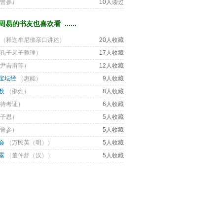
曾参
） 
10人读过
易的书友也喜欢看 ...... 
（
释迦牟尼佛亲口讲述
） 
20人收藏
孔子弟子整理
） 
17人收藏
尹吉甫等
） 
12人收藏
宝坛经
（
惠能
） 
9人收藏
数
（
邵雍
） 
8人收藏
待考证
） 
6人收藏
子思
） 
5人收藏
曾参
） 
5人收藏
会
（
万民英（明）
） 
5人收藏
露
（
董仲舒（汉）
） 
5人收藏