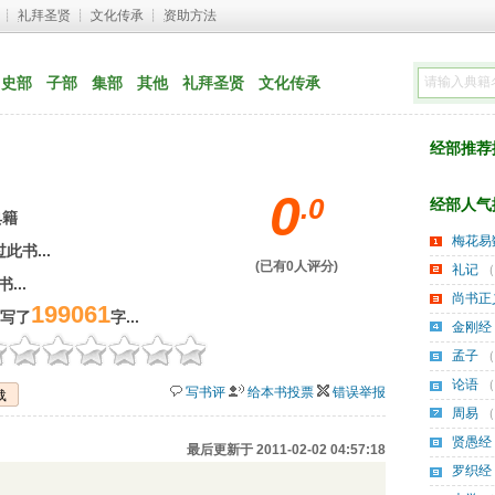
┊ 
礼拜圣贤
┊ 
文化传承
┊ 
资助方法
史部
子部
集部
其他
礼拜圣贤
文化传承
经部推荐排行
0
.
0
经部人气排行
典籍
梅花易
此书...
(已有
0
人评分) 
礼记
（
...
尚书正
199061
已写了
字...
金刚经
孟子
（
论语
（
写书评
给本书投票
错误举报
载
周易
（
贤愚经
最后更新于 2011-02-02 04:57:18
罗织经