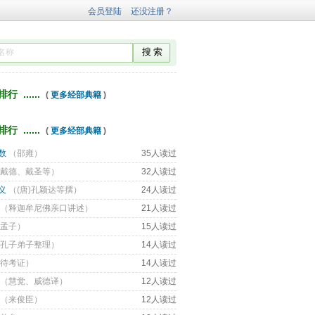
 ...... 
( 
更多经部典籍
) 
 ...... 
( 
更多经部典籍
) 
数
（
邵雍
） 
35人读过
戴德、戴圣等
） 
32人读过
义
（
(唐)孔颖达等撰
） 
24人读过
（
释迦牟尼佛亲口讲述
） 
21人读过
孟子
） 
15人读过
孔子弟子整理
） 
14人读过
待考证
） 
14人读过
（
慧觉、威德译
） 
12人读过
（
来俊臣
） 
12人读过