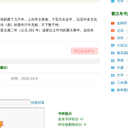
大学
（
看汉帛书周
地风靡了几千年。上自帝王将相，下至凡夫走卒， 以至许多文化
金刚经
种论《易》的著作汗牛充栋，不下数千种。
太康二年（公元 281 年）汲冢出土竹书的重大事件。这些帛
论语
（
诗经
（
六祖法
我也来说两句
梅花易
周易
（
灌水!
中庸
（
大学
（
时间：2010-10-9
三命通
春秋繁
快捷回复
·
书评提示
·发表书评积分 +2 
·评论被删除积分 -4 