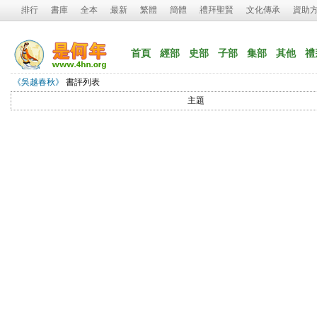
排行
書庫
全本
最新
繁體
簡體
禮拜聖賢
文化傳承
資助
首頁
經部
史部
子部
集部
其他
禮
《吳越春秋》
書評列表
主題