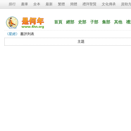
排行
書庫
全本
最新
繁體
簡體
禮拜聖賢
文化傳承
資助
首頁
經部
史部
子部
集部
其他
禮
《星經》
書評列表
主題