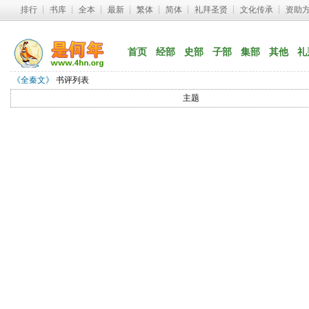
排行
┊ 
书库
┊ 
全本
┊ 
最新
┊ 
繁体
┊ 
简体
┊ 
礼拜圣贤
┊ 
文化传承
┊ 
资助
首页
经部
史部
子部
集部
其他
礼
《全秦文》
书评列表
主题