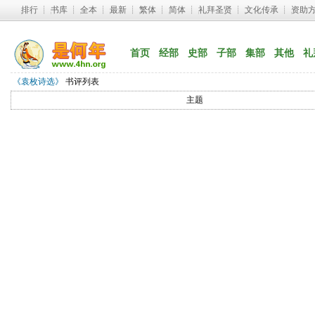
排行
┊ 
书库
┊ 
全本
┊ 
最新
┊ 
繁体
┊ 
简体
┊ 
礼拜圣贤
┊ 
文化传承
┊ 
资助
首页
经部
史部
子部
集部
其他
礼
《袁枚诗选》
书评列表
主题