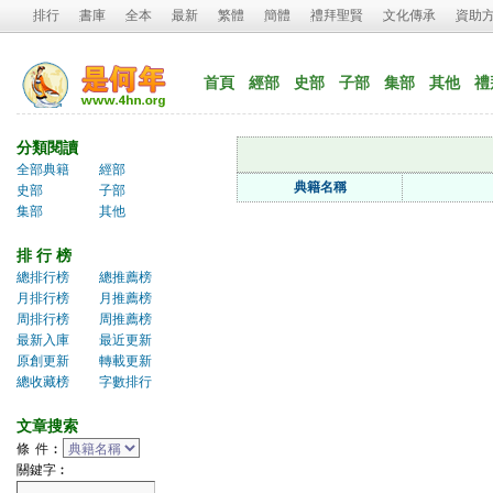
排行
書庫
全本
最新
繁體
簡體
禮拜聖賢
文化傳承
資助
首頁
經部
史部
子部
集部
其他
禮
分類閱讀
全部典籍
經部
典籍名稱
史部
子部
集部
其他
排 行 榜
總排行榜
總推薦榜
月排行榜
月推薦榜
周排行榜
周推薦榜
最新入庫
最近更新
原創更新
轉載更新
總收藏榜
字數排行
文章搜索
條 件︰
關鍵字︰