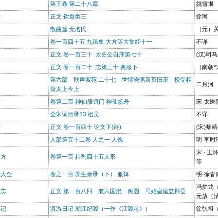
第五卷 第二十八章
姚雪垠
钞
正文 饮食类三
徐珂
散曲篇 无名氏
（元）
典
卷一百四十五 九缉集 大方等大集经十一
不详
正文 卷一百三十 太史公自序第七十
(汉)司
正文 卷一百二十 志第三十 舆服下
（南朝*
第六部 秋声紫苑 二十七 世情浇漓新茶旧茶 授受相
帝
二月河
疑太上今上
录
卷第二百·神仙服饵门 神仙炼丹
宋·太医
全宋词目录23 祖吴
不详
类
正文 卷一百四十 论文下(诗)
(宋)黎
目
人部第五十二卷 人之一 人傀
明·李时
宋 · 
惠方
卷第一百 具列四十五人形
等
统大全
卷之一百 养生余录（下） 服饵
明·徐春
冯梦龙
国志
正文 第一百八回 兼六国混一舆图 号始皇建立郡县
元放（
游记
滇游日记 溯江纪源（一作《江源考》）
徐弘祖