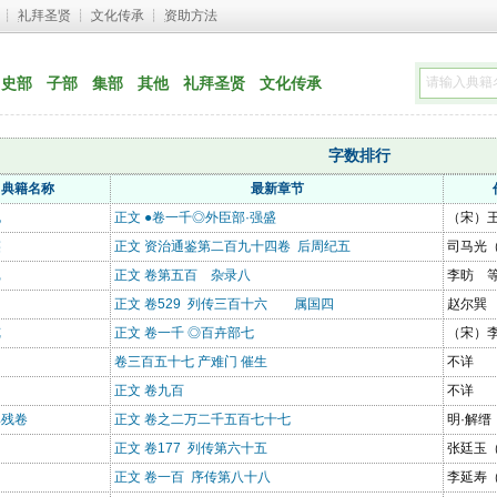
┊ 
礼拜圣贤
┊ 
文化传承
┊ 
资助方法
史部
子部
集部
其他
礼拜圣贤
文化传承
字数排行
典籍名称
最新章节
龟
正文 ●卷一千◎外臣部·强盛
（宋）
鉴
正文 资治通鉴第二百九十四卷 后周纪五
司马光
记
正文 卷第五百 杂录八
李昉 
正文 卷529 列传三百十六 属国四
赵尔巽
览
正文 卷一千 ◎百卉部七
（宋）
卷三百五十七 产难门 催生
不详
正文 卷九百
不详
典残卷
正文 卷之二万二千五百七十七
明·解缙
正文 卷177 列传第六十五
张廷玉
正文 卷一百 序传第八十八
李延寿