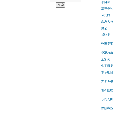
李自成
清稗类
全元曲
永乐大
史记
后汉书
乾隆皇
圣济总
全宋词
朱子语
本草纲
太平圣
古今医
东周列
徐霞客