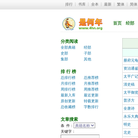
排行
┊ 
书库
┊ 
全本
┊ 
最新
┊ 
繁体
┊ 
简体
首页
经部
分类阅读
全部典籍
经部
史部
子部
集部
其他
册府元
资治通
排 行 榜
太平广
总排行榜
总推荐榜
月排行榜
月推荐榜
清史稿
周排行榜
周推荐榜
太平御
最新入库
最近更新
普济方
原创更新
转载更新
总收藏榜
字数排行
全唐诗
永乐大
文章搜索
明史
条 件：
关键字：
北史