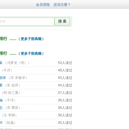
 ...... 
( 
更多子部典籍
) 
 ...... 
( 
更多子部典籍
) 
集
（
冯梦龙（明）
） 
53人读过
（
不详
） 
48人读过
朝录
（
宋·宋敏求
） 
45人读过
要
（
宋·赵昇
） 
44人读过
（
明·徐三重
） 
37人读过
编
（
不详
） 
36人读过
志
（
宋·费衮
） 
36人读过
（
元·李翀
） 
36人读过
对
（
阮逸
） 
35人读过