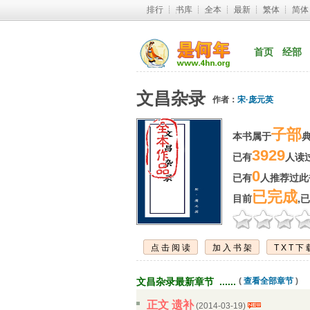
排行
┊ 
书库
┊ 
全本
┊ 
最新
┊ 
繁体
┊ 
简体
首页
经部
文昌杂录
作者：
宋·庞元英
子部
本书属于
3929
已有
人读过
0
已有
人推荐过此书
已完成
目前
,
点击阅读
加入书架
TXT下
文昌杂录最新章节 ...... 
( 
查看全部章节
)
正文 遗补
(2014-03-19) 