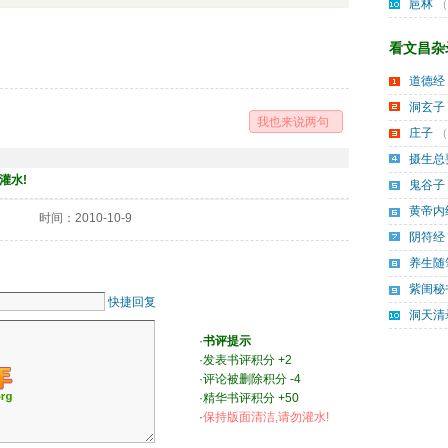
巵林
（
看文昌杂录
道德经
洞玄子
我也来说两句
庄子
（
摄生总
灌水!
鬼谷子
黄帝内
时间：2010-10-9
阴符经
养生随
紫闺秘
快捷回复
洞天清
·
书评提示
·发表书评积分 +2 
·评论被删除积分 -4 
·精华书评积分 +50 
·
保持版面清洁,请勿灌水! 