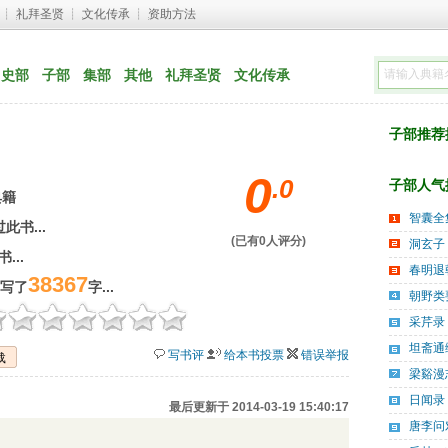
┊ 
礼拜圣贤
┊ 
文化传承
┊ 
资助方法
史部
子部
集部
其他
礼拜圣贤
文化传承
子部推荐排行
0
.
0
子部人气排行
典籍
智囊全
此书...
(已有
0
人评分) 
洞玄子
...
春明退
38367
已写了
字...
朝野类
采芹录
坦斋通
写书评
给本书投票
错误举报
载
梁谿漫
日闻录
最后更新于 2014-03-19 15:40:17
唐李问