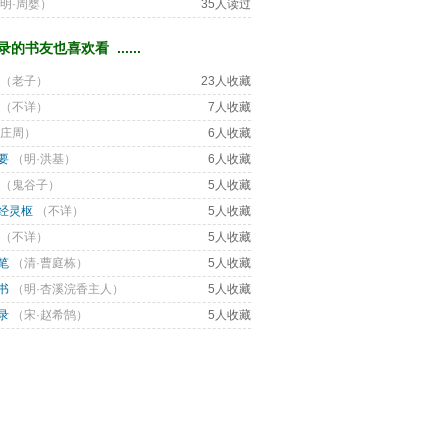
明·周婴
） 
35人读过
的书友也喜欢看 ...... 
（
老子
） 
23人收藏
（
不详
） 
7人收藏
庄周
） 
6人收藏
要
（
明·洪基
） 
6人收藏
（
鬼谷子
） 
5人收藏
经灵枢
（
不详
） 
5人收藏
（
不详
） 
5人收藏
笔
（
清·曹庭栋
） 
5人收藏
书
（
明·杏溪浣香主人
） 
5人收藏
录
（
宋·赵希鹄
） 
5人收藏