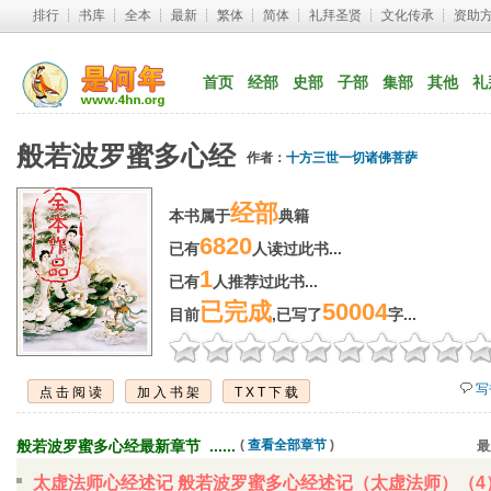
排行
┊ 
书库
┊ 
全本
┊ 
最新
┊ 
繁体
┊ 
简体
┊ 
礼拜圣贤
┊ 
文化传承
┊ 
资助
首页
经部
史部
子部
集部
其他
礼
般若波罗蜜多心经
作者：
十方三世一切诸佛菩萨
经部
本书属于
典籍
6820
已有
人读过此书...
1
已有
人推荐过此书...
已完成
50004
目前
,已写了
字...
写
点击阅读
加入书架
TXT下载
般若波罗蜜多心经最新章节 ...... 
( 
查看全部章节
)
最
太虚法师心经述记 般若波罗蜜多心经述记（太虚法师）（4