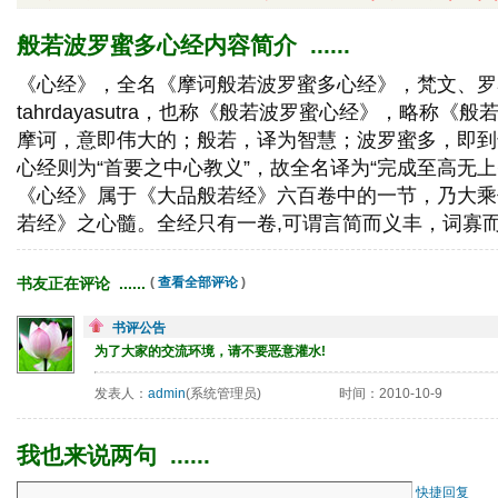
般若波罗蜜多心经内容简介 ...... 
《心经》，全名《摩诃般若波罗蜜多心经》，梵文、罗马字Pra
tahrdayasutra，也称《般若波罗蜜心经》，略称《
摩诃，意即伟大的；般若，译为智慧；波罗蜜多，即到
心经则为“首要之中心教义”，故全名译为“完成至高无上
《心经》属于《大品般若经》六百卷中的一节，乃大乘
若经》之心髓。全经只有一卷,可谓言简而义丰，词寡
书友正在评论 ...... 
( 
查看全部评论
)
书评公告
为了大家的交流环境，请不要恶意灌水!
发表人：
admin
(系统管理员)
时间：2010-10-9
我也来说两句 ...... 
快捷回复