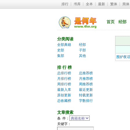
排行
┊ 
书库
┊ 
全本
┊ 
最新
┊ 
繁体
┊ 
简体
首页
经部
分类阅读
全部典籍
经部
史部
子部
集部
其他
围炉夜
排 行 榜
总排行榜
总推荐榜
月排行榜
月推荐榜
周排行榜
周推荐榜
最新入库
最近更新
原创更新
转载更新
总收藏榜
字数排行
文章搜索
条 件：
关键字：