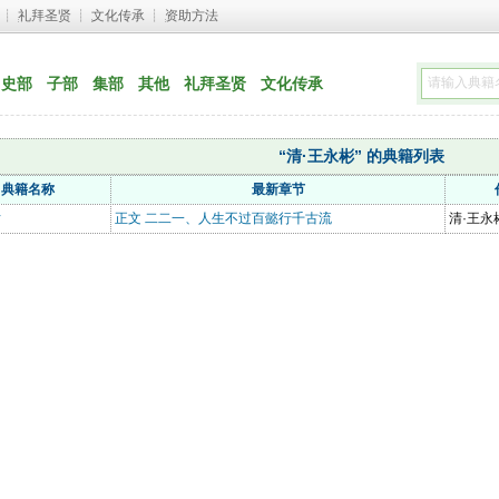
┊ 
礼拜圣贤
┊ 
文化传承
┊ 
资助方法
史部
子部
集部
其他
礼拜圣贤
文化传承
“清·王永彬” 的典籍列表
典籍名称
最新章节
话
正文 二二一、人生不过百懿行千古流
清·王永