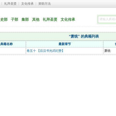
┊ 
礼拜圣贤
┊ 
文化传承
┊ 
资助方法
史部
子部
集部
其他
礼拜圣贤
文化传承
“萧统” 的典籍列表
典籍名称
最新章节
卷五十 【后汉书光武纪赞】
萧统