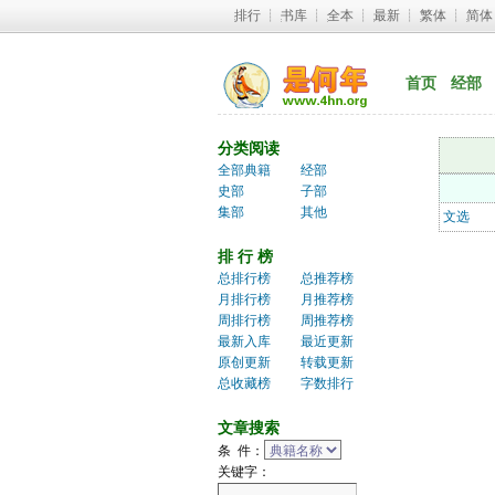
排行
┊ 
书库
┊ 
全本
┊ 
最新
┊ 
繁体
┊ 
简体
首页
经部
分类阅读
全部典籍
经部
史部
子部
集部
其他
文选
排 行 榜
总排行榜
总推荐榜
月排行榜
月推荐榜
周排行榜
周推荐榜
最新入库
最近更新
原创更新
转载更新
总收藏榜
字数排行
文章搜索
条 件：
关键字：