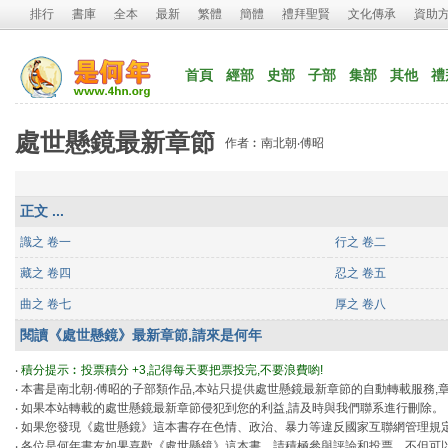
排行
書庫
全本
最新
繁體
簡體
禮拜聖賢
文化傳承
資助
首頁
經部
史部
子部
集部
其他
禮
處世懸鏡最新章節
作者︰南北朝‧傅昭
正文 ...
識之 卷一
行之 卷二
藏之 卷四
忍之 卷五
曲之 卷七
厚之 卷八
閱讀《處世懸鏡》最新章節,請來是何年
‧ 
積分提示︰投票積分 +3,記得每天要把票投完,不要浪費喲!
‧ 本書是南北朝‧傅昭的子部類作品,本站只提供處世懸鏡最新章節的自動轉載服務,
‧ 如果本站轉載的處世懸鏡最新章節侵犯到您的利益,請及時與我們聯系進行刪除。
‧ 如果您發現《處世懸鏡》這本書存在色情、政治、暴力等違反國家互聯網管理規
‧ 各位是何年書友如果喜歡《處世懸鏡》這本書，請積極參與評論和投票，不但