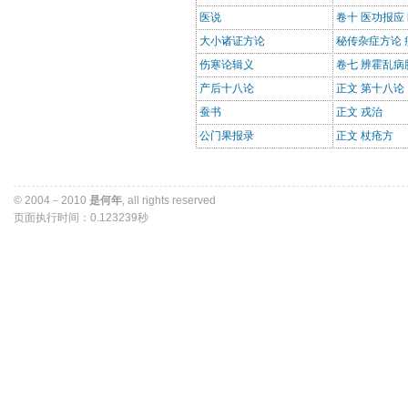
医说
卷十 医功报应
大小诸证方论
秘传杂症方论 
伤寒论辑义
卷七 辨霍乱病
产后十八论
正文 第十八论
蚕书
正文 戎治
公门果报录
正文 杖疮方
© 2004－2010 
是何年
, all rights reserved 
页面执行时间：0.123239秒 