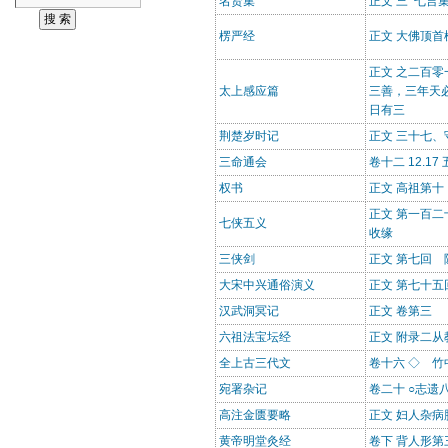
名贤集
正文 三 七言
楞严经
正文 大佛顶首
正文 之二百
太上感应篇
三善，三年天
日有三
荆楚岁时记
正文 三十七、
三命通会
卷十二 12.17
权书
正文 高祖第十
正文 第一百二
七侠五义
收缘
三侠剑
正文 第七回
大宋中兴通俗演义
正文 第七十五
汉武洞冥记
正文 卷第三
六祖法宝坛经
正文 附录二
全上古三代文
卷十六 ◇ 竹
宛署杂记
卷二十 ○志遗
高注金匮要略
正文 妇人杂
黄帝明堂灸经
卷下 背人形第