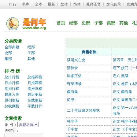
排行
┊ 
书库
┊ 
全本
┊ 
最新
┊ 
繁体
┊ 
简体
┊ 
礼拜圣贤
┊ 
文化传承
┊ 
资助
首页
经部
史部
子部
集部
其他
礼
分类阅读
全部典籍
经部
典籍名称
史部
子部
集部
其他
满清兴亡史
第四章 灭亡
清异录
卷下 妖门（一
排 行 榜
匡谬正俗
卷八 羹臛
总排行榜
总推荐榜
月排行榜
月推荐榜
野菜博录
正文 卷四 ○木
周排行榜
周推荐榜
蠡海集
正文 蠡海集
最新入库
最近更新
尚书
正文 秦誓第二
原创更新
转载更新
总收藏榜
字数排行
正文 第一○八
二十年目睹之怪现状
收场
文章搜索
韩非子
正文 韩非子•
条 件：
千字文
正文 《千字文
关键字：