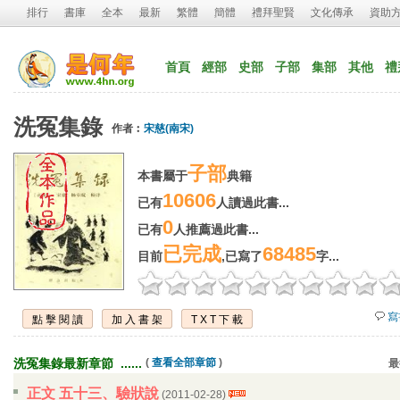
排行
書庫
全本
最新
繁體
簡體
禮拜聖賢
文化傳承
資助
首頁
經部
史部
子部
集部
其他
禮
洗冤集錄
作者︰
宋慈(南宋)
子部
本書屬于
典籍
10606
已有
人讀過此書...
0
已有
人推薦過此書...
已完成
68485
目前
,已寫了
字...
寫
點擊閱讀
加入書架
TXT下載
洗冤集錄最新章節 ...... 
( 
查看全部章節
)
最
正文 五十三、驗狀說
(2011-02-28) 