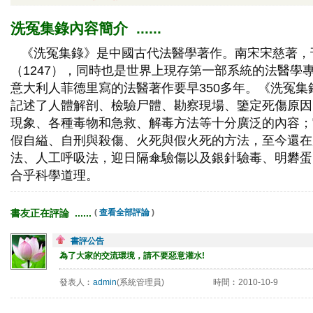
洗冤集錄內容簡介 ...... 
《洗冤集錄》是中國古代法醫學著作。南宋宋慈著，
（1247），同時也是世界上現存第一部系統的法醫學
意大利人菲德里寫的法醫著作要早350多年。《洗冤集
記述了人體解剖、檢驗尸體、勘察現場、鑒定死傷原因
現象、各種毒物和急救、解毒方法等十分廣泛的內容；
假自縊、自刑與殺傷、火死與假火死的方法，至今還在
法、人工呼吸法，迎日隔傘驗傷以及銀針驗毒、明礬蛋
合乎科學道理。
書友正在評論 ...... 
( 
查看全部評論
)
書評公告
為了大家的交流環境，請不要惡意灌水!
發表人︰
admin
(系統管理員)
時間︰2010-10-9