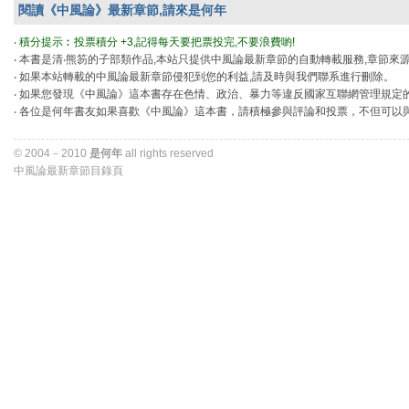
閱讀《中風論》最新章節,請來是何年
‧ 
積分提示︰投票積分 +3,記得每天要把票投完,不要浪費喲!
‧ 本書是清‧熊笏的子部類作品,本站只提供中風論最新章節的自動轉載服務,章節來
‧ 如果本站轉載的中風論最新章節侵犯到您的利益,請及時與我們聯系進行刪除。
‧ 如果您發現《中風論》這本書存在色情、政治、暴力等違反國家互聯網管理規定
‧ 各位是何年書友如果喜歡《中風論》這本書，請積極參與評論和投票，不但可以
© 2004－2010 
是何年
all rights reserved 
中風論最新章節目錄頁