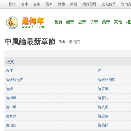
排行
書庫
全本
最新
繁體
簡體
禮拜聖賢
文化傳承
資助
首頁
經部
史部
子部
集部
其他
禮
中風論最新章節
作者︰清‧熊笏
正文 ...
自序
序
論經絡次序
論經絡淺深
論總
論宗氣
論衛氣
論脈訣
論中風
論八風
論寒熱
論證候
論治法
論藥餌