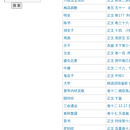
六祖法宝坛经
正文 附录二
梅花易数
卷五 五十一 
明史
正文 卷177 
陈书
正文 卷三十六
洞玄子
正文 十四、小
周易
正文 系辞五 
庄子
杂篇 天下第三
北史
正文 卷一百 
摄生总要
正文 房中炼己
中庸
正文 二十八
鬼谷子
正文 中经
大学
精选语段鉴析
黄帝内经灵枢
卷十二 痈疽第
阴符经
正文 下篇
三命通会
卷十二 12.17
春秋繁露
卷十七 天道施
晋书
正文 列传第十
罗织经
正文 瓜蔓卷十