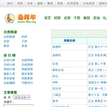
排行
┊ 
书库
┊ 
全本
┊ 
最新
┊ 
繁体
┊ 
简体
┊ 
礼拜圣贤
┊ 
文化传承
┊ 
资助
首页
经部
史部
子部
集部
其他
礼
分类阅读
全部典籍
经部
典籍名称
史部
子部
集部
其他
道德经
正文 第八十一
排 行 榜
金刚经
正文 应化非真
总排行榜
总推荐榜
论语
正文 第二十章
月排行榜
月推荐榜
周排行榜
周推荐榜
春秋左传
哀公（元年～二
最新入库
最近更新
史记
正文 卷一百三
原创更新
转载更新
诗经
清庙之什 周颂
总收藏榜
字数排行
后汉书
正文 卷一百二
文章搜索
三国志
卷六十五 王楼
条 件：
梁书
正文 卷第五十
关键字：