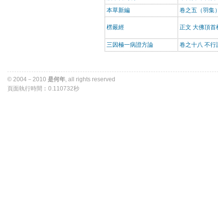
本草新編
卷之五（羽集）
楞嚴經
正文 大佛頂首
三因極一病證方論
卷之十八 不行
© 2004－2010 
是何年
, all rights reserved 
頁面執行時間︰0.110732秒 