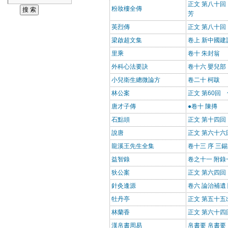
正文 第八十
粉妝樓全傳
芳
英烈傳
正文 第八十回
梁啟超文集
卷上 新中國建
里乘
卷十 朱封翁
外科心法要訣
卷十六 嬰兒部
小兒衛生總微論方
卷二十 柯跋
林公案
正文 第60回
唐才子傳
●卷十 陳摶
石點頭
正文 第十四
說唐
正文 第六十
龍溪王先生全集
卷十三 序 三
益智錄
卷之十一 附
狄公案
正文 第六四
針灸逢源
卷六 論治補遺
牡丹亭
正文 第五十五
林蘭香
正文 第六十
漢帛書周易
帛書要 帛書要