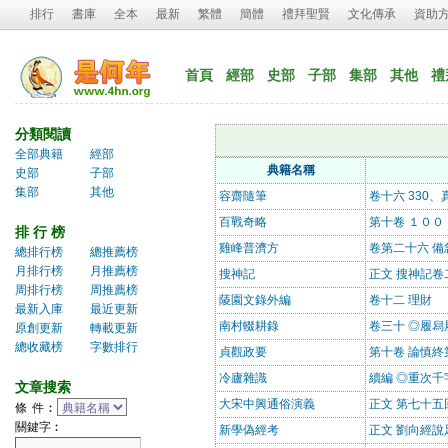
排行
書庫
全本
最新
繁體
簡體
禮拜聖賢
文化傳承
資助
首頁
經部
史部
子部
集部
其他
禮
分類閱讀
全部典籍
經部
典籍名稱
史部
子部
集部
其他
容齋隨筆
卷十六 330
百戰奇略
第十卷 １００
排 行 榜
雞峰普濟方
卷第二十六 備
總排行榜
總推薦榜
月排行榜
月推薦榜
搜神記
正文 搜神記卷
周排行榜
周推薦榜
䔖園文錄外編
卷十二 理財
最新入庫
最近更新
南村輟耕錄
卷三十 ◎履舄
原創更新
轉載更新
總收藏榜
字數排行
貞觀政要
第十卷 論慎終
冷廬雜識
續編 ◎重次千
文章搜索
大宋中興通俗演義
正文 第七十五
條 件︰
關鍵字︰
新學偽經考
正文 劉向經