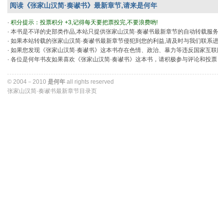
阅读《张家山汉简·奏谳书》最新章节,请来是何年
· 
积分提示：投票积分 +3,记得每天要把票投完,不要浪费哟!
· 本书是不详的史部类作品,本站只提供张家山汉简·奏谳书最新章节的自动转载服
· 如果本站转载的张家山汉简·奏谳书最新章节侵犯到您的利益,请及时与我们联系
· 如果您发现《张家山汉简·奏谳书》这本书存在色情、政治、暴力等违反国家互
· 各位是何年书友如果喜欢《张家山汉简·奏谳书》这本书，请积极参与评论和投
© 2004－2010 
是何年
all rights reserved 
张家山汉简·奏谳书最新章节目录页